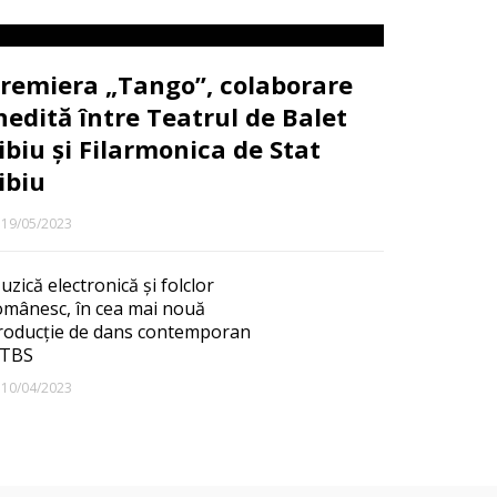
remiera „Tango”, colaborare
nedită între Teatrul de Balet
ibiu și Filarmonica de Stat
ibiu
19/05/2023
uzică electronică și folclor
omânesc, în cea mai nouă
roducție de dans contemporan
 TBS
10/04/2023