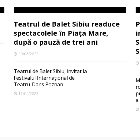
Teatrul de Balet Sibiu readuce
P
spectacolele în Piața Mare,
i
după o pauză de trei ani
S
S
30/06/2023
Teatrul de Balet Sibiu, invitat la
Festivalul Internațional de
M
Teatru-Dans Poznan
r
p
11/04/2023
a