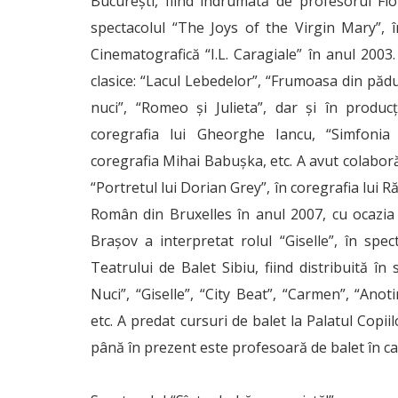
București, fiind îndrumată de profesorul Flo
spectacolul “The Joys of the Virgin Mary”, î
Cinematografică “I.L. Caragiale” în anul 2003. 
clasice: “Lacul Lebedelor”, “Frumoasa din păd
nuci”, “Romeo și Julieta”, dar și în produ
coregrafia lui Gheorghe Iancu, “Simfonia f
coregrafia Mihai Babușka, etc. A avut colabor
“Portretul lui Dorian Grey”, în coregrafia lui 
Român din Bruxelles în anul 2007, cu ocazia
Brașov a interpretat rolul “Giselle”, în spec
Teatrului de Balet Sibiu, fiind distribuită în
Nuci”, “Giselle”, “City Beat”, “Carmen”, “Anot
etc. A predat cursuri de balet la Palatul Copii
până în prezent este profesoară de balet în cadr