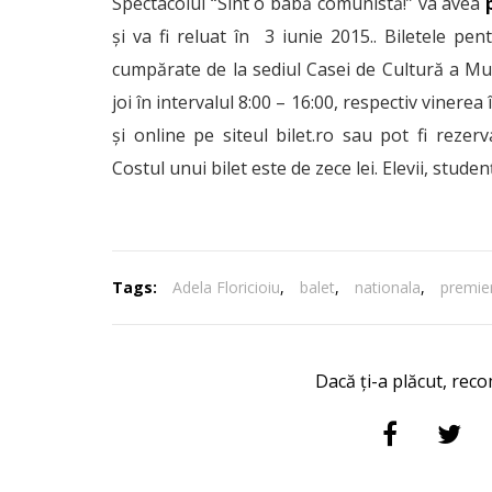
Spectacolul “Sînt o babă comunistă!” va avea
p
și va fi reluat în 3 iunie 2015.. Biletele pen
cumpărate de la sediul Casei de Cultură a Muni
joi în intervalul 8:00 – 16:00, respectiv vinerea
și online pe siteul bilet.ro sau pot fi rezerv
Costul unui bilet este de zece lei. Elevii, stude
Tags:
Adela Floricioiu
,
balet
,
nationala
,
premie
Dacă ți-a plăcut, reco