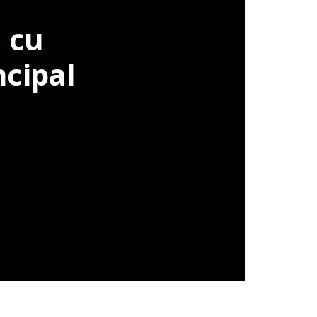
, cu
ncipal