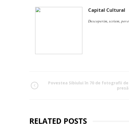
Capital Cultural
Descoperim, scriem, pove
Povestea Sibiului în 70 de fotografii de
presă
RELATED POSTS