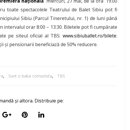
remiera națională
miercuri, 27 mai, de la ora 19.00
tru toate spectacolele Teatrului de Balet Sibiu pot fi
cipiului Sibiu (Parcul Tineretului, nr. 1) de luni până
 în intervalul orar 8:00 – 13:30. Biletele pot fi cumpărate
ate pe siteul oficial al TBS:
www.sibiuballet.ro/bilete
.
nții și pensionarii beneficiază de 50% reducere.
ra
,
Sunt o baba comunista
,
TBS
mandă și altora. Distribuie pe: