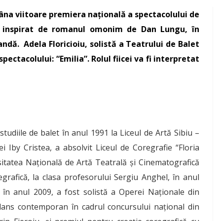
âna viitoare premiera națională a spectacolului de
, inspirat de romanul omonim de Dan Lungu, în
ndă. Adela Floricioiu, solistă a Teatrului de Balet
pectacolului: “Emilia”. Rolul fiicei va fi interpretat
 studiile de balet în anul 1991 la Liceul de Artă Sibiu –
 Iby Cristea, a absolvit Liceul de Coregrafie “Floria
sitatea Națională de Artă Teatrală și Cinematografică
regrafică, la clasa profesorului Sergiu Anghel, în anul
în anul 2009, a fost solistă a Operei Naționale din
 dans contemporan în cadrul concursului național din