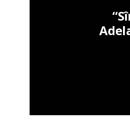
“S
Adela