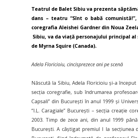
Teatrul de Balet Sibiu va prezenta săptăm
dans – teatru “Sînt o babă comunistă!”
coregrafia Aleishei Gardner din Noua Zeela
Sibiu, va da viață personajului principal al s
de Myrna Squire (Canada).
Adela Floricioiu, cincisprezece ani pe scenă
Născută la Sibiu, Adela Floricioiu și-a început
secția coregrafie, sub îndrumarea profesoarei
Capsali” din București în anul 1999 și Univer
“I.L. Caragiale” București – secția creație co
2003. Timp de zece ani, din anul 1999 până 
București. A câștigat premiul I la secțiunea