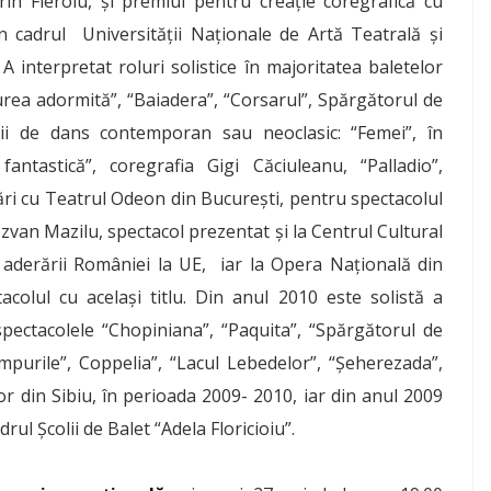
rin Fieroiu, și premiul pentru creație coregrafică cu
n cadrul Universității Naționale de Artă Teatrală și
A interpretat roluri solistice în majoritatea baletelor
urea adormită”, “Baiadera”, “Corsarul”, Spărgătorul de
cții de dans contemporan sau neoclasic: “Femei”, în
antastică”, coregrafia Gigi Căciuleanu, “Palladio”,
ări cu Teatrul Odeon din București, pentru spectacolul
Răzvan Mazilu, spectacol prezentat și la Centrul Cultural
 aderării României la UE, iar la Opera Națională din
tacolul cu același titlu. Din anul 2010 este solistă a
 spectacolele “Chopiniana”, “Paquita”, “Spărgătorul de
impurile”, Coppelia”, “Lacul Lebedelor”, “Șeherezada”,
lor din Sibiu, în perioada 2009- 2010, iar din anul 2009
ul Școlii de Balet “Adela Floricioiu”.