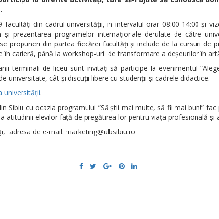
.
cultăţi din cadrul universităţii, în intervalul orar 08:00-14:00 şi viz
m şi prezentarea programelor internaţionale derulate de către univer
propuneri din partea fiecărei facultăți și include de la cursuri de pr
e în carieră, până la workshop-uri de transformare a deşeurilor în artă, 
anii terminali de liceu sunt invitați să participe la evenimentul “A
de universitate, cât și discuții libere cu studenții și cadrele didactice.
 universității
.
din Sibiu cu ocazia programului ”Să știi mai multe, să fii mai bun!” fa
 atitudinii elevilor față de pregătirea lor pentru viața profesională și a
tăți, adresa de e-mail: marketing@ulbsibiu.ro