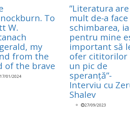
e
”Literatura are
nockburn. To
mult de-a face
tt W.
schimbarea, ia
tanach
pentru mine e
zgerald, my
important să l
end from the
ofer cititorilor 
d of the brave
un pic de
speranță”-
17/01/2024
Interviu cu Ze
Shalev
27/09/2023