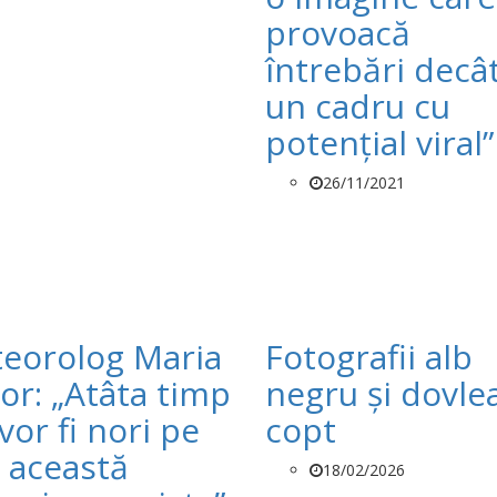
provoacă
întrebări decâ
un cadru cu
potenţial viral”
26/11/2021
eorolog Maria
Fotografii alb
or: „Atâta timp
negru și dovle
vor fi nori pe
copt
, această
18/02/2026