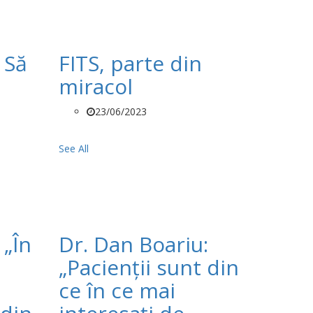
 Să
FITS, parte din
miracol
23/06/2023
See All
 „În
Dr. Dan Boariu:
„Pacienții sunt din
ce în ce mai