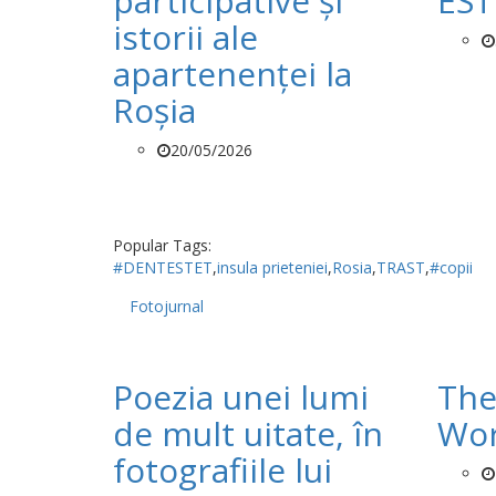
participative și
EST
istorii ale
apartenenței la
Roșia
20/05/2026
Popular Tags:
#DENTESTET
,
insula prieteniei
,
Rosia
,
TRAST
,
#copii
Fotojurnal
Poezia unei lumi
The
de mult uitate, în
Wor
fotografiile lui