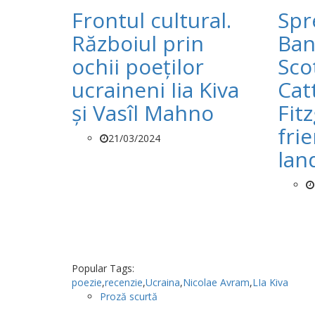
Frontul cultural.
Spr
Războiul prin
Ban
ochii poeților
Sco
ucraineni Iia Kiva
Cat
și Vasîl Mahno
Fit
fri
21/03/2024
lan
Popular Tags:
poezie
,
recenzie
,
Ucraina
,
Nicolae Avram
,
LIa Kiva
Proză scurtă