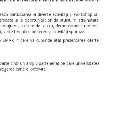
ează participarea la diverse activităţi şi workshop-uri,
sitate şi a oportunităţilor de studiu în străinătate.
im-ajutor, ateliere de teatru, demonstrații cu roboții,
vizite tematice pe teren şi activităţi sportive.
lege SMART!” care va cuprinde atât prezentarea ofertei
c parte dintr-un amplu parteneriat pe care universitatea
legerea carierei potrivite.