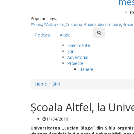
mes
Popular Tags:
#Sibiu
,
#AstraFilm
,
Cristiana Budica
,
discriminare
,
Roxa
Podcast
Altele
Evenimente
Știri
Advertorial
Proiecte
Bariere
Home
Știri
Școala Altfel, la Uni
11/04/2016
Universitatea „Lucian Blaga” din Sibiu organiz
viziteze facultăţile din cadrul universităţii, pot