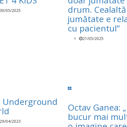
ET 4 KIDS
doar jumătate
drum. Cealaltă
30/05/2025
jumătate e rela
cu pacientul”
21/05/2025
 Underground
Octav Ganea: 
ld
bucur mai mul
29/04/2023
o imagine care