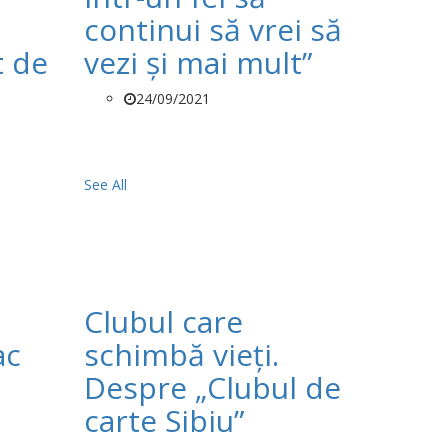
continui să vrei să
t de
vezi și mai mult”
24/09/2021
See All
Clubul care
ac
schimbă vieți.
Despre „Clubul de
carte Sibiu”