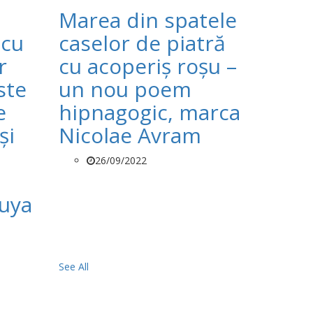
Marea din spatele
 cu
caselor de piatră
r
cu acoperiș roșu –
ste
un nou poem
e
hipnagogic, marca
și
Nicolae Avram
26/09/2022
ruya
See All