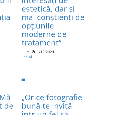
 din
interesați de
estetică, dar și
ția
mai conștienți de
opțiunile
moderne de
tratament”
11/12/2024
See All
„Mă
„Orice fotografie
t de
bună te invită
într-un fel să