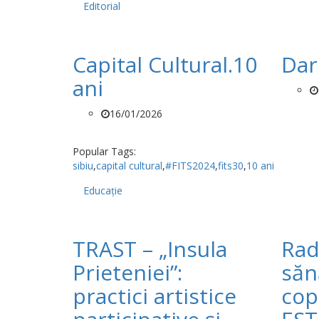
Editorial
Capital Cultural.10
Dar
ani
16/01/2026
Popular Tags:
sibiu
,
capital cultural
,
#FITS2024
,
fits30
,
10 ani
Educație
TRAST – „Insula
Rad
Prieteniei”:
sănă
practici artistice
cop