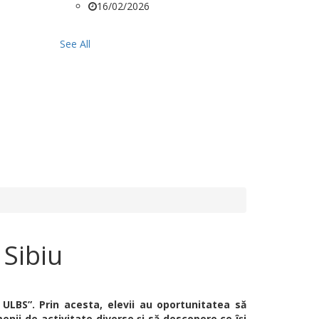
16/02/2026
See All
 Sibiu
 ULBS”. Prin acesta, elevii au oportunitatea să
omenii de activitate diverse și să descopere ce își