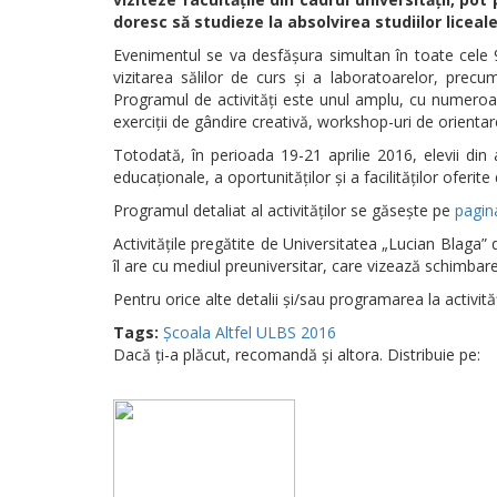
doresc să studieze la absolvirea studiilor liceale
Evenimentul se va desfăşura simultan în toate cele 9 fa
vizitarea sălilor de curs şi a laboratoarelor, precu
Programul de activități este unul amplu, cu numeroase 
exerciții de gândire creativă, workshop-uri de orientar
Totodată, în perioada 19-21 aprilie 2016, elevii din 
educaționale, a oportunităților și a facilităților oferite 
Programul detaliat al activităților se găsește pe
pagina
Activitățile pregătite de Universitatea „Lucian Blaga” 
îl are cu mediul preuniversitar, care vizează schimbarea
Pentru orice alte detalii și/sau programarea la activi
Tags:
Școala Altfel ULBS 2016
Dacă ți-a plăcut, recomandă și altora. Distribuie pe: