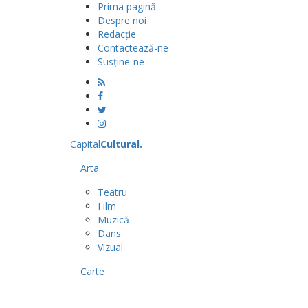
Prima pagină
Despre noi
Redacție
Contactează-ne
Susține-ne
Capital
Cultural
.
Arta
Teatru
Film
Muzică
Dans
Vizual
Carte