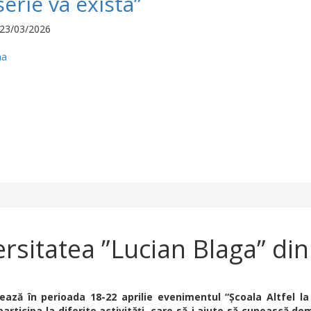
erie va exista”
23/03/2026
na
versitatea ”Lucian Blaga” din
ează în perioada 18-22 aprilie evenimentul “Şcoala Altfel la
 participa la diferite activităţi, care să-i ajute să cunoască d