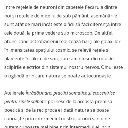
Între rețelele de neuroni din capetele fiecăruia dintre
noi și rețelele de miceliu de sub pământ, asemănările
sunt atât de mari încât este dificil să faci diferența între
cele două, la prima vedere sub microscop. De altfel,
atunci când astrofizicienii realizează hărți ale galaxiilor
în imensitatea spațiului cosmic, se relevă rețele și
filamente încâlcite de sori, care amintesc din nou de
sclipirile electrice din sistemul nostru nervos. Omul este
o oglindă prin care natura se poate autocunoaște.
Atelierele
Înrădăcinare: practici somatice și ecocentrice
pentru sinele sălbatic
pornesc de la această premisă
poetică și de la reciproca ei: dacă natura se poate
cunoaște prin intermediul nostru, atunci și noi ne
putem cunoaște mai bine prin intermediul ei, prin