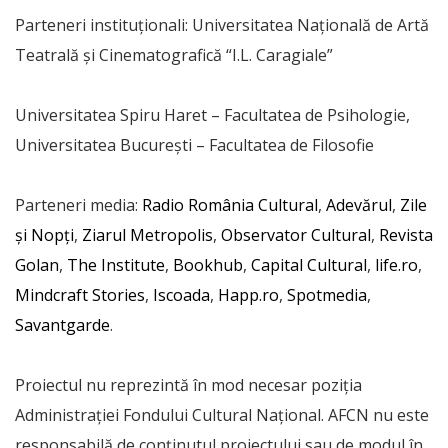
Parteneri instituționali: Universitatea Națională de Artă
Teatrală și Cinematografică “I.L. Caragiale”
Universitatea Spiru Haret – Facultatea de Psihologie,
Universitatea București – Facultatea de Filosofie
Parteneri media:
Radio România Cultural
,
Adevărul
,
Zile
și Nopți
,
Ziarul Metropolis
,
Observator Cultural
,
Revista
Golan
,
The Institute
,
Bookhub
,
Capital Cultural
,
life.ro
,
Mindcraft Stories
,
Iscoada
,
Happ.ro
,
Spotmedia
,
Savantgarde
.
Proiectul nu reprezintă în mod necesar poziția
Administrației Fondului Cultural Național. AFCN nu este
responsabilă de conținutul proiectului sau de modul în