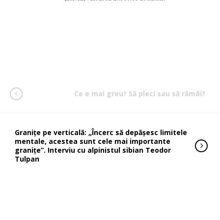
Ce e mai greu? Să pleci sau să rămâi?
Granițe pe verticală: „Încerc să depășesc limitele
mentale, acestea sunt cele mai importante
granițe”. Interviu cu alpinistul sibian Teodor
Tulpan