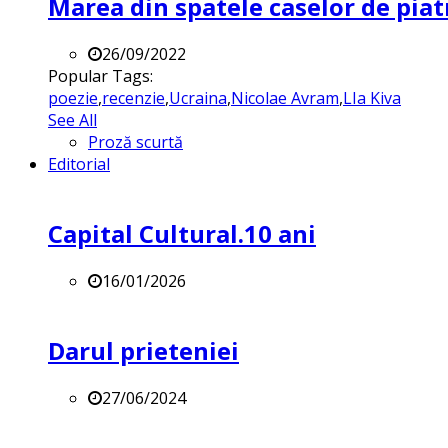
Marea din spatele caselor de pia
26/09/2022
Popular Tags:
poezie
,
recenzie
,
Ucraina
,
Nicolae Avram
,
LIa Kiva
See All
Proză scurtă
Editorial
Capital Cultural.10 ani
16/01/2026
Darul prieteniei
27/06/2024