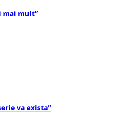
și mai mult”
erie va exista”