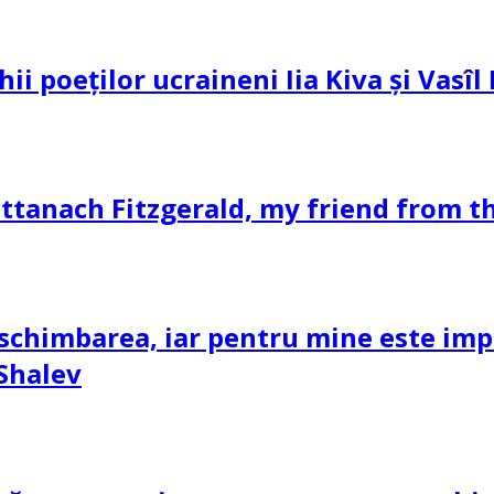
hii poeților ucraineni Iia Kiva și Vasî
ttanach Fitzgerald, my friend from th
schimbarea, iar pentru mine este impor
 Shalev