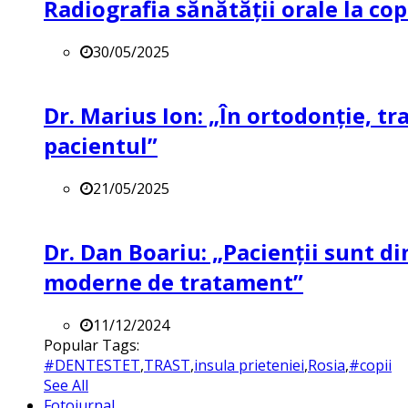
Radiografia sănătății orale la co
30/05/2025
Dr. Marius Ion: „În ortodonție, t
pacientul”
21/05/2025
Dr. Dan Boariu: „Pacienții sunt di
moderne de tratament”
11/12/2024
Popular Tags:
#DENTESTET
,
TRAST
,
insula prieteniei
,
Rosia
,
#copii
See All
Fotojurnal