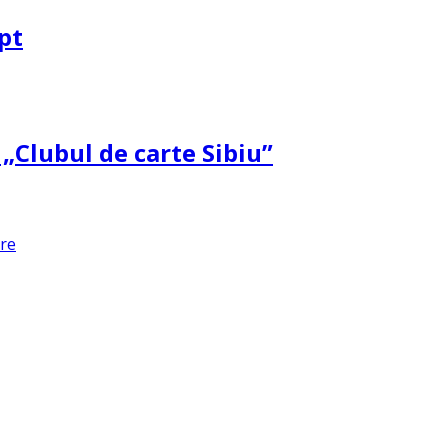
pt
 „Clubul de carte Sibiu”
are