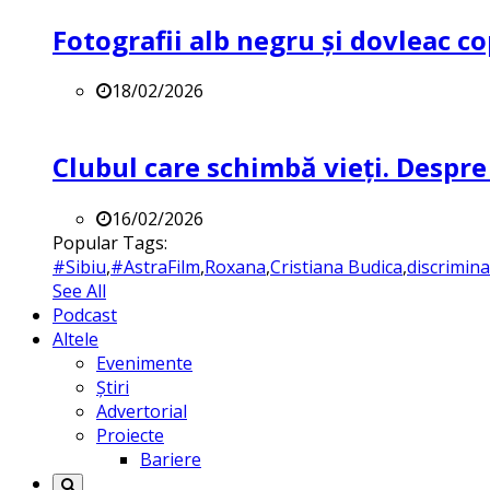
Fotografii alb negru și dovleac co
18/02/2026
Clubul care schimbă vieți. Despre
16/02/2026
Popular Tags:
#Sibiu
,
#AstraFilm
,
Roxana
,
Cristiana Budica
,
discrimin
See All
Podcast
Altele
Evenimente
Știri
Advertorial
Proiecte
Bariere