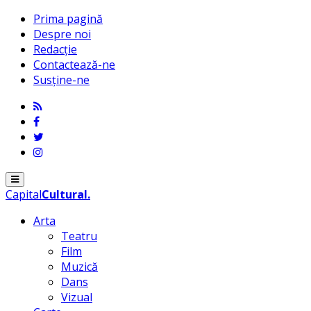
Prima pagină
Despre noi
Redacție
Contactează-ne
Susține-ne
Menu
Capital
Cultural
.
Arta
Teatru
Film
Muzică
Dans
Vizual