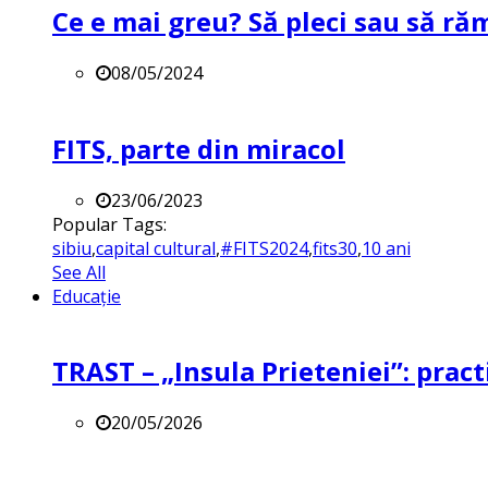
Ce e mai greu? Să pleci sau să ră
08/05/2024
FITS, parte din miracol
23/06/2023
Popular Tags:
sibiu
,
capital cultural
,
#FITS2024
,
fits30
,
10 ani
See All
Educație
TRAST – „Insula Prieteniei”: practi
20/05/2026