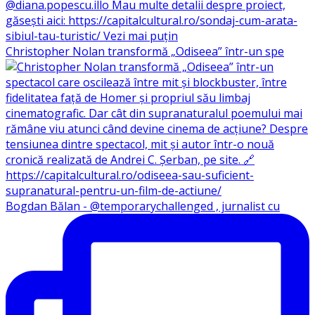
Christopher Nolan transformă „Odiseea” într-un spe
Bogdan Bălan - @temporarychallenged , jurnalist cu