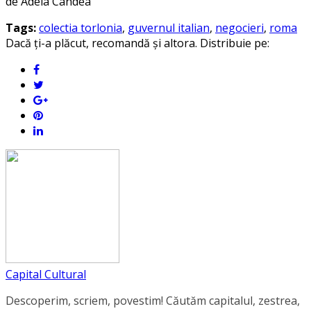
de Adela Cândea
Tags:
colectia torlonia
,
guvernul italian
,
negocieri
,
roma
Dacă ți-a plăcut, recomandă și altora. Distribuie pe:
Capital Cultural
Descoperim, scriem, povestim! Căutăm capitalul, zestrea,