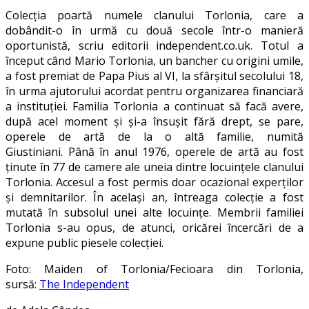
Colecția poartă numele clanului Torlonia, care a
dobândit-o în urmă cu două secole într-o manieră
oportunistă, scriu editorii independent.co.uk. Totul a
început când Mario Torlonia, un bancher cu origini umile,
a fost premiat de Papa Pius al VI, la sfârșitul secolului 18,
în urma ajutorului acordat pentru organizarea financiară
a instituției. Familia Torlonia a continuat să facă avere,
după acel moment și și-a însușit fără drept, se pare,
operele de artă de la o altă familie, numită
Giustiniani. Până în anul 1976, operele de artă au fost
ținute în 77 de camere ale uneia dintre locuințele clanului
Torlonia. Accesul a fost permis doar ocazional experților
și demnitarilor. În același an, întreaga colecție a fost
mutată în subsolul unei alte locuințe. Membrii familiei
Torlonia s-au opus, de atunci, oricărei încercări de a
expune public piesele colecției.
Foto: Maiden of Torlonia/Fecioara din Torlonia,
sursă:
The Independent