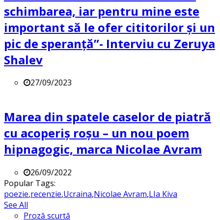
schimbarea, iar pentru mine este
important să le ofer cititorilor și un
pic de speranță”- Interviu cu Zeruya
Shalev
27/09/2023
Marea din spatele caselor de piatră
cu acoperiș roșu – un nou poem
hipnagogic, marca Nicolae Avram
26/09/2022
Popular Tags:
poezie
,
recenzie
,
Ucraina
,
Nicolae Avram
,
LIa Kiva
See All
Proză scurtă