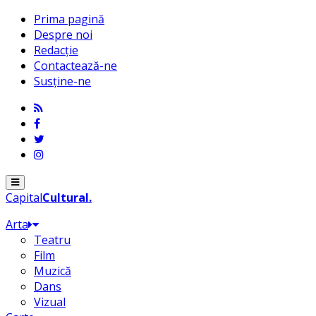
Prima pagină
Despre noi
Redacție
Contactează-ne
Susține-ne
Menu
Capital
Cultural
.
Arta
Teatru
Film
Muzică
Dans
Vizual