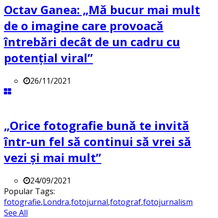
Octav Ganea: „Mă bucur mai mult
de o imagine care provoacă
întrebări decât de un cadru cu
potenţial viral”
26/11/2021
„Orice fotografie bună te invită
într-un fel să continui să vrei să
vezi și mai mult”
24/09/2021
Popular Tags:
fotografie
,
Londra
,
fotojurnal
,
fotograf
,
fotojurnalism
See All