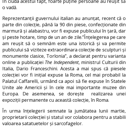
În ciuda acestui fapt, foarte puține persoane au reușit să
o vadă.
Reprezentanții guvernului italian au anunțat, recent că o
parte din colecție, până la 90 din piese, confecționate din
marmură și alabastru, vor fi expuse publicului în țară, dar
și peste hotare, timp de un an de zile.”Înțelegerea pe care
am reușit să o semnăm este una istorică și va permite
publicului să viziteze extraordinara colecție de sculpturi și
monumente clasice, Torlonia”, a declarat pentru varianta
online a publicației
The Independent
, ministrul Culturii din
Italia, Dario Franceschini. Acesta a mai spus că piesele
colecției vor fi inițial expuse la Roma, cel mai probabil la
Palatul Caffarelli, urmând ca apoi să fie expuse în Statele
Unite ale Americii și în cele mai importante muzee din
Europa. De asemenea, se dorește realizarea unei
expoziții permanente cu această colecție, în Roma.
În urma înțelegerii semnate la jumătatea lunii martie,
proprietarii colecției și statul vor colabora pentru a stabili
valoarea satatuetelor și sarcofagelor.