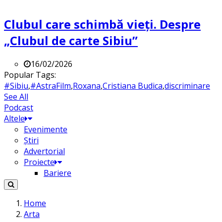
Clubul care schimbă vieți. Despre
„Clubul de carte Sibiu”
16/02/2026
Popular Tags:
#Sibiu
,
#AstraFilm
,
Roxana
,
Cristiana Budica
,
discriminare
See All
Podcast
Altele
Evenimente
Știri
Advertorial
Proiecte
Bariere
Home
Arta