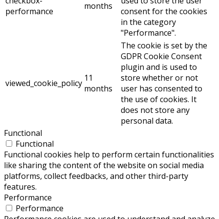
checkbox-
used to store the user
months
performance
consent for the cookies
in the category
"Performance".
The cookie is set by the
GDPR Cookie Consent
plugin and is used to
11
store whether or not
viewed_cookie_policy
months
user has consented to
the use of cookies. It
does not store any
personal data.
Functional
Functional
Functional cookies help to perform certain functionalities
like sharing the content of the website on social media
platforms, collect feedbacks, and other third-party
features.
Performance
Performance
Performance cookies are used to understand and analyze