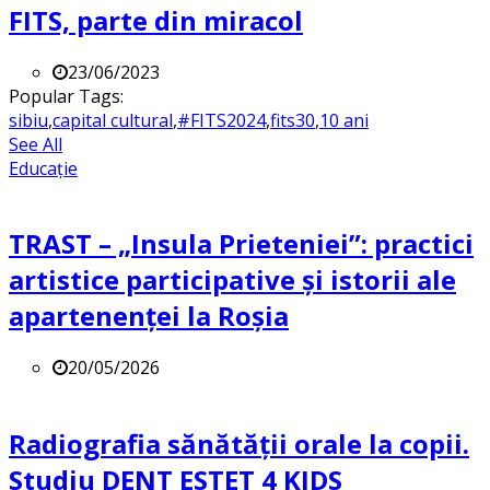
FITS, parte din miracol
23/06/2023
Popular Tags:
sibiu
,
capital cultural
,
#FITS2024
,
fits30
,
10 ani
See All
Educație
TRAST – „Insula Prieteniei”: practici
artistice participative și istorii ale
apartenenței la Roșia
20/05/2026
Radiografia sănătății orale la copii.
Studiu DENT ESTET 4 KIDS