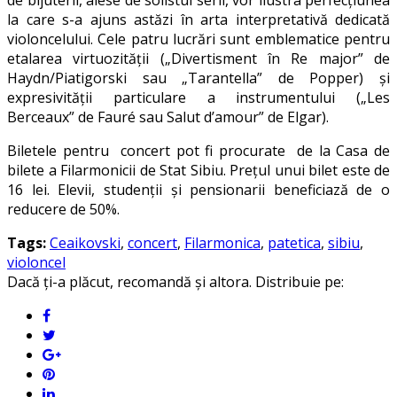
de bijuterii, alese de solistul serii, vor ilustra perfecţiunea
la care s-a ajuns astăzi în arta interpretativă dedicată
violoncelului. Cele patru lucrări sunt emblematice pentru
etalarea virtuozităţii („Divertisment în Re major” de
Haydn/Piatigorski sau „Tarantella” de Popper) şi
expresivităţii particulare a instrumentului („Les
Berceaux” de Fauré sau Salut d’amour” de Elgar).
Biletele pentru concert pot fi procurate de la Casa de
bilete a Filarmonicii de Stat Sibiu. Preţul unui bilet este de
16 lei. Elevii, studenţii şi pensionarii beneficiază de o
reducere de 50%.
Tags:
Ceaikovski
,
concert
,
Filarmonica
,
patetica
,
sibiu
,
violoncel
Dacă ți-a plăcut, recomandă și altora. Distribuie pe: