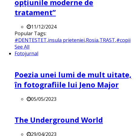
opțiunile moderne de
tratament”
11/12/2024
Popular Tags:
#DENTESTET
,
insula prieteniei
,
Rosia
,
TRAST
,
#copii
See All
Fotojurnal
Poezia unei lumi de mult uitate,
în fotografiile lui Jeno Major
05/05/2023
The Underground World
29/04/2023