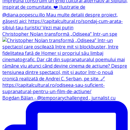
Christopher Nolan transformă „Odiseea” într-un spe
Bogdan Bălan - @temporarychallenged , jurnalist cu