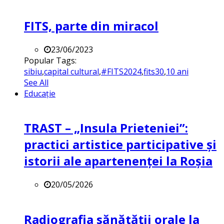
FITS, parte din miracol
23/06/2023
Popular Tags:
sibiu
,
capital cultural
,
#FITS2024
,
fits30
,
10 ani
See All
Educație
TRAST – „Insula Prieteniei”:
practici artistice participative și
istorii ale apartenenței la Roșia
20/05/2026
Radiografia sănătății orale la