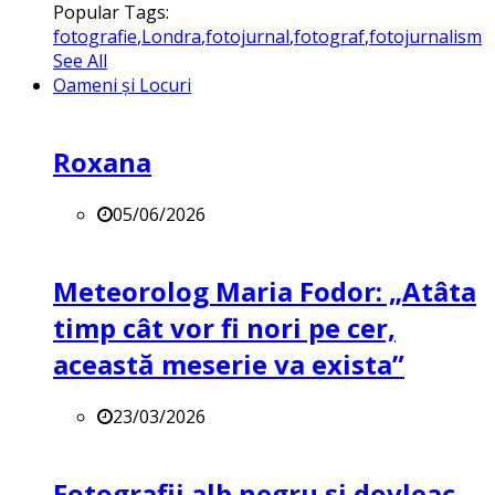
Popular Tags:
fotografie
,
Londra
,
fotojurnal
,
fotograf
,
fotojurnalism
See All
Oameni și Locuri
Roxana
05/06/2026
Meteorolog Maria Fodor: „Atâta
timp cât vor fi nori pe cer,
această meserie va exista”
23/03/2026
Fotografii alb negru și dovleac