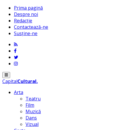
Prima pagină
Despre noi
Redacție
Contactează-ne
Susține-ne
Menu
Capital
Cultural
.
Arta
Teatru
Film
Muzică
Dans
Vizual