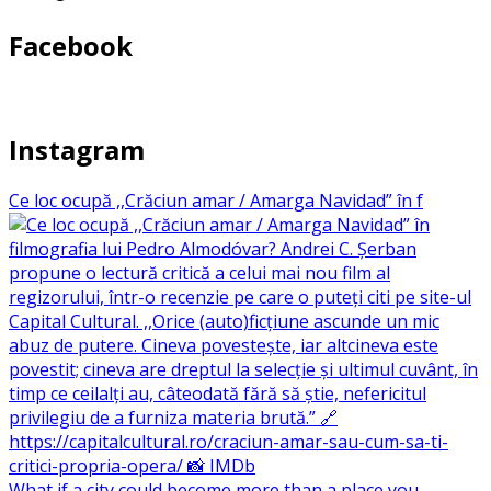
Facebook
Instagram
Ce loc ocupă ,,Crăciun amar / Amarga Navidad” în f
What if a city could become more than a place you