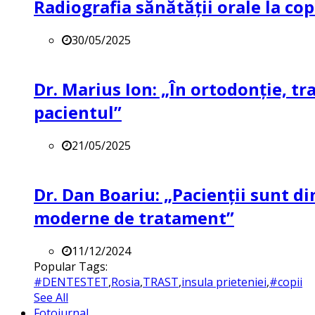
Radiografia sănătății orale la co
30/05/2025
Dr. Marius Ion: „În ortodonție, t
pacientul”
21/05/2025
Dr. Dan Boariu: „Pacienții sunt di
moderne de tratament”
11/12/2024
Popular Tags:
#DENTESTET
,
Rosia
,
TRAST
,
insula prieteniei
,
#copii
See All
Fotojurnal