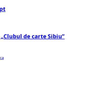
pt
 „Clubul de carte Sibiu”
ica