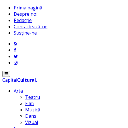
Prima pagină
Despre noi
Redacție
Contactează-ne
Susține-ne
Menu
Capital
Cultural
.
Arta
Teatru
Film
Muzică
Dans
Vizual