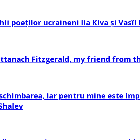
hii poeților ucraineni Iia Kiva și Vasî
ttanach Fitzgerald, my friend from th
schimbarea, iar pentru mine este impor
 Shalev