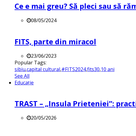
Ce e mai greu? Să pleci sau să ră
08/05/2024
FITS, parte din miracol
23/06/2023
Popular Tags:
sibiu
,
capital cultural
,
#FITS2024
,
fits30
,
10 ani
See All
Educație
TRAST – „Insula Prieteniei”: practi
20/05/2026