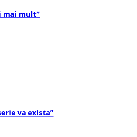
și mai mult”
erie va exista”