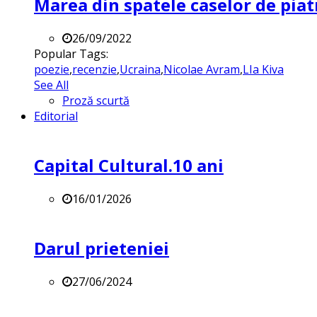
Marea din spatele caselor de pia
26/09/2022
Popular Tags:
poezie
,
recenzie
,
Ucraina
,
Nicolae Avram
,
LIa Kiva
See All
Proză scurtă
Editorial
Capital Cultural.10 ani
16/01/2026
Darul prieteniei
27/06/2024