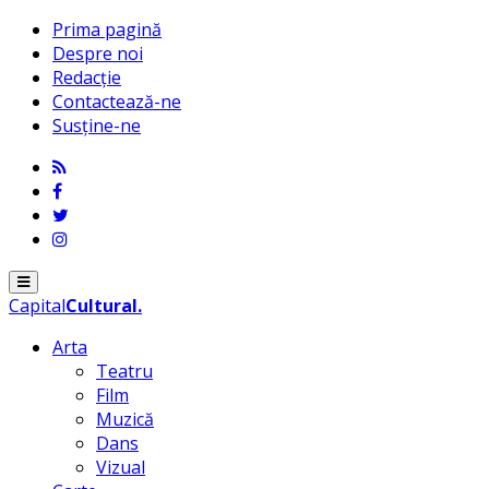
Prima pagină
Despre noi
Redacție
Contactează-ne
Susține-ne
Menu
Capital
Cultural
.
Arta
Teatru
Film
Muzică
Dans
Vizual