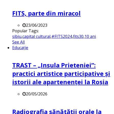
FITS, parte din miracol
23/06/2023
Popular Tags:
sibiu
,
capital cultural
,
#FITS2024
,
fits30
,
10 ani
See All
Educație
TRAST – „Insula Prieteniei”:
practici artistice participative și
istorii ale apartenenței la Roșia
20/05/2026
Radiografia sănătății orale la