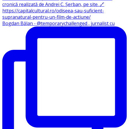
Bogdan Bălan - @temporarychallenged , jurnalist cu