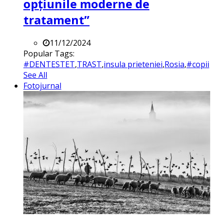
opțiunile moderne de
tratament”
11/12/2024
Popular Tags:
#DENTESTET
,
TRAST
,
insula prieteniei
,
Rosia
,
#copii
See All
Fotojurnal