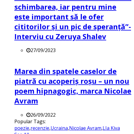
schimbarea, iar pentru mine
este important să le ofer
cititorilor și un pic de speranță”-
Interviu cu Zeruya Shalev
27/09/2023
Marea din spatele caselor de
piatră cu acoperiș roșu – un nou
poem hipnagogic, marca Nicolae
Avram
26/09/2022
Popular Tags:
poezie
,
recenzie
,
Ucraina
,
Nicolae Avram
,
LIa Kiva