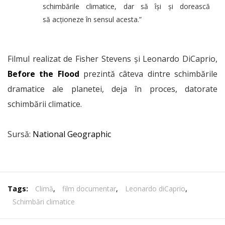
schimbările climatice, dar să își și dorească
să acționeze în sensul acesta.”
Filmul realizat de Fisher Stevens și Leonardo DiCaprio,
Before the Flood
prezintă câteva dintre schimbările
dramatice ale planetei, deja în proces, datorate
schimbării climatice.
Sursă:
National Geographic
Tags:
Climă
,
film documentar
,
Leonardo diCaprio
,
Schimbări climatice