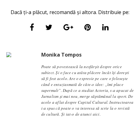
Dacă ți-a plăcut, recomandă și altora. Distribuie pe:
Monika Tompos
Poate să povestească la nesfârșit despre orice
subiect. Și o face cu atâta plăcere încât îți dorești
să fi fost acolo. Are o expresie pe care o folosește
când e entuziasmată de câte-o idee: „îmi place
supermult”. După ce a studiat Actoria, s-a apucat de
Jurnalism și mai nou, merge săptămânal la sport. De
acolo a aflat despre Capital Cultural. Instructoarea
i-a spus că poate o va interesa să scrie la o revistă
de cultură. Și iat-o de atunci aici.