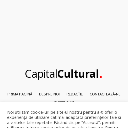
.
Capital
Cultural
PRIMA PAGINĂ
DESPRE NOI
REDACȚIE
CONTACTEAZĂ-NE
SUSȚINE-NE
Noi utilizăm cookie-uri pe site-ul nostru pentru a-ți oferi o
© 2026
Capital Cultural
.
experiență de utilizare cât mai adaptată preferințelor tale și
Reproducerea integrală sau parțială a textelor sau a ilustrațiilor din orice
a vizitelor tale repetate. Făcând clic pe “Acceptă”, permiți
pagină a site-ului este posibilă numai cu acordul prealabil scris al Capital
utilizarea tuturor cookie-urilor de pe site-ul nostru. Pentru