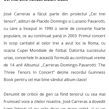
José Carreras a făcut parte din proiectul „Cei trei
tenori”, alături de Placido Domingo si Luciano Pavarotti,
cu care a început in 1990 o serie de concerte foarte
populare, ce au continuat pană in 2003. Primul concert
în scop caritabil al celor trei a avut loc la Roma, cu
ocazia Cupei Mondiale de fotbal. Datorita succesului
urias, concertele în această formulă au continuat vreme
de 14 ani! Albumul „Carreras-Domingo-Pavarotti: The
Three Tenors In Concert” deţine recordul Guinness
Book pentru cel mai bine vândut album clasic!
Denumit de criticii de gen ca fiind tenorul cu cea mai
frumoasî voce a zilelor noastre, José Carreras a dovedit
lumii întregi că nu este doar un mare artist, ci şi un