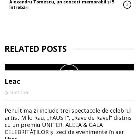
Alexandru Tomescu, un concert memorabil și 5
întrebări
RELATED POSTS
Leac
01/07/2020
Penultima zi include trei spectacole de celebrul
artist Milo Rau, „FAUST”, „Rave de Ravel” distins
cu un premiu UNITER, ALEEA & GALA
CELEBRITĂȚILOR și zeci de evenimente în aer