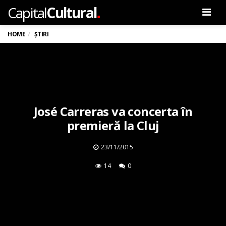
.
Capital
Cultural
Men
HOME
ȘTIRI
José Carreras va concerta în
premieră la Cluj
23/11/2015
14
0