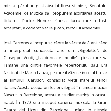
mi s-a părut un gest absolut firesc şi mie, şi Senatului
Academiei de Muzică să propunem acordarea acestui
titlu de Doctor Honoris Causa, lucru care a fost
acceptat”, a declarat Vasile Jucan, rectorul academiei.
José Carreras a început să cânte la vârsta de 8 ani, când
a interpretat cunoscuta arie din „Rigoletto”, de
Giuseppe Verdi, „La donna è mobile”, piesa care va
rămâne una dintre favoritele repertoriului său. Era
fascinat de Mario Lanza, pe care îl văzuse în rolul titular
al filmului „Caruso”, consacrat vieţii marelui tenor
italian
.
Acesta ocupa un loc privilegiat în lumea muzicii.
Nascut in Barcelona, acesta a studiat muzică în orasul
natal. În 1970 şi-a început carieria muzicala la Gran
Teatre del Liceu din Barcelona, jucând in piesele