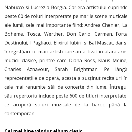
Nabucco si Lucrezia Borgia. Cariera artistului cuprinde
peste 60 de roluri interpretate pe marile scene muzicale
ale lumii, cele mai importante fiind: Andrea Chenier, La
Boheme, Tosca, Werther, Don Carlo, Carmen, Forta
Destinului, I Pagliacci, Elixirul Iubirii si Bal Mascat, dar şi
înregistăari cu mari artisti care au activat în afara ariei
muzicii clasice, printre care Diana Ross, Klaus Meine,
Charles Aznavour, Sarah Brightman. Pe lângă
reprezentaţiile de operă, acesta a susţinut recitaluri în
cele mai renumite săli de concerte din lume. Întregul
său repertoriu include peste 600 de titluri interpretate,
ce acoperă stiluri muzicale de la baroc până la
contemporan.
Cel mai bine vândut album clasic