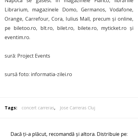
Napoca se găsesc în magazinele Flanco, librăriile
Librarium, magazinele Domo, Germanos, Vodafone,
Orange, Carrefour, Cora, Iulius Mall, precum şi online,
pe biletoo.ro, blt.ro, bilet.ro, bilete.ro, myticket.ro şi
eventim.ro.
sură: Project Events
sursă foto: informatia-zilei.ro
Tags:
concert carreras
,
Jose Carreras Cluj
Dacă ți-a plăcut, recomandă și altora. Distribuie pe: