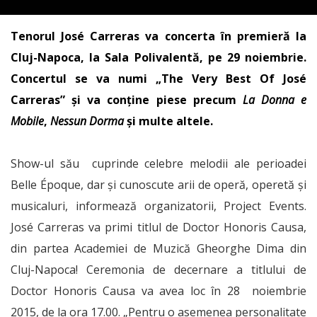
Tenorul José Carreras va concerta în premieră la
Cluj-Napoca, la Sala Polivalentă, pe 29 noiembrie.
Concertul se va numi „The Very Best Of José
Carreras” şi va conţine piese precum
La Donna e
Mobile
,
Nessun Dorma
şi multe altele.
Show-ul său cuprinde celebre melodii ale perioadei
Belle Époque, dar şi cunoscute arii de operă, operetă şi
musicaluri, informează organizatorii, Project Events.
José Carreras va primi titlul de Doctor Honoris Causa,
din partea Academiei de Muzică Gheorghe Dima din
Cluj-Napoca! Ceremonia de decernare a titlului de
Doctor Honoris Causa va avea loc în 28 noiembrie
2015, de la ora 17.00. „Pentru o asemenea personalitate