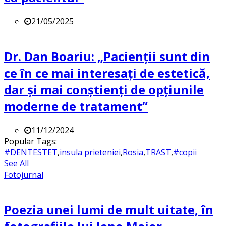
21/05/2025
Dr. Dan Boariu: „Pacienții sunt din
ce în ce mai interesați de estetică,
dar și mai conștienți de opțiunile
moderne de tratament”
11/12/2024
Popular Tags:
#DENTESTET
,
insula prieteniei
,
Rosia
,
TRAST
,
#copii
See All
Fotojurnal
Poezia unei lumi de mult uitate, în