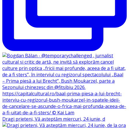
Dragi prieteni, Vă așteptăm miercuri, 24 iunie, d