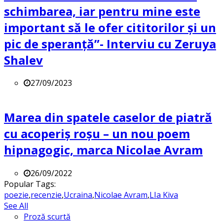
schimbarea, iar pentru mine este
important să le ofer cititorilor și un
pic de speranță”- Interviu cu Zeruya
Shalev
27/09/2023
Marea din spatele caselor de piatră
cu acoperiș roșu – un nou poem
hipnagogic, marca Nicolae Avram
26/09/2022
Popular Tags:
poezie
,
recenzie
,
Ucraina
,
Nicolae Avram
,
LIa Kiva
See All
Proză scurtă