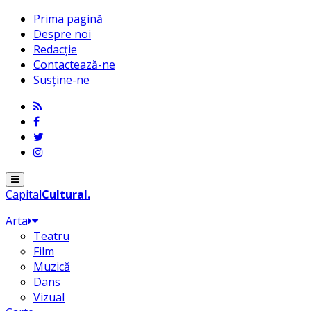
Prima pagină
Despre noi
Redacție
Contactează-ne
Susține-ne
Menu
Capital
Cultural
.
Arta
Teatru
Film
Muzică
Dans
Vizual