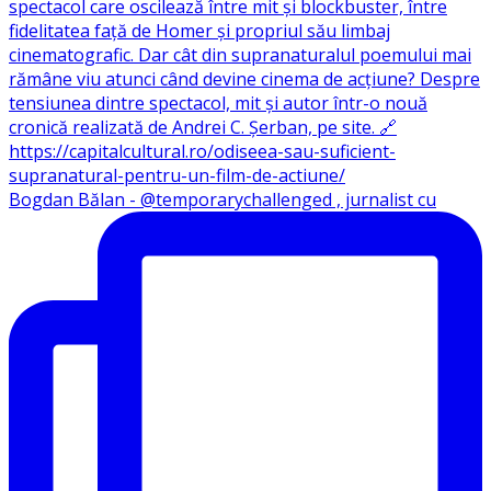
Bogdan Bălan - @temporarychallenged , jurnalist cu