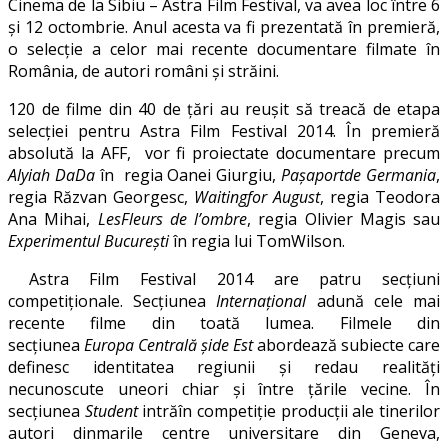
Cinema de la Sibiu – Astra Film Festival, va avea loc între 6
și 12 octombrie. Anul acesta va fi prezentată în premieră,
o selecție a celor mai recente documentare filmate în
România, de autori români și străini.
120 de filme din 40 de ţări au reuşit să treacă de etapa
selecţiei pentru Astra Film Festival 2014. În premieră
absolută la AFF, vor fi proiectate documentare precum
Alyiah DaDa
în regia Oanei Giurgiu,
Pa
şaportde Germania
,
regia Răzvan Georgesc,
Waitingfor August
, regia Teodora
Ana Mihai,
LesFleurs de l’ombre
, regia Olivier Magis sau
Experimentul Bucure
ști
în regia lui TomWilson.
Astra Film Festival 2014 are patru secțiuni
competiționale. Secțiunea
Interna
țional
adună cele mai
recente filme din toată lumea. Filmele din
secțiunea
Europa Centrală
șide Est
abordează subiecte care
definesc identitatea regiunii și redau realități
necunoscute uneori chiar și între țările vecine. În
secțiunea
Student
intrăîn competiție producții ale tinerilor
autori dinmarile centre universitare din Geneva,