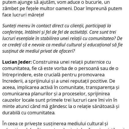
putem ajunge să ajutăm, vom aduce o bucurie, un
zâmbet pe fețele multor oameni. Doar împreună putem
face lucruri mărețe!
Sunteți mereu în contact direct cu clienții, participați la
conferințe, întâlniri și fel de fel de activități. Care sunt trei
lucruri esențiale în stabilirea unei relații cu comunitatea? De
ce credeți că e nevoie ca mediul cultural și educațional să fie
susținut de mediul privat de afaceri?
Lucian Jeder:
Construirea unei relații puternice cu
comunitatea, fie că este vorba de o persoană sau de o
întreprindere, este crucială pentru promovarea
încrederii, a sprijinului și a unei reputații pozitive. De
aceea, implicarea activă în comunitate, transparența și
comunicarea planurilor și a proceselor, sprijinirea
cauzelor locale sunt primele trei lucruri care îmi vin în
minte atunci când mă gândesc la o relație sănătoasă și
durabilă cu comunitatea.
În ceea ce privește susținerea mediului cultural și