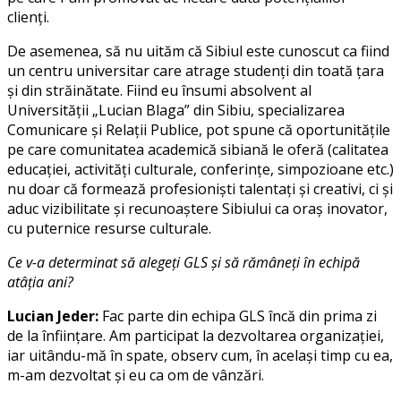
clienți.
De asemenea, să nu uităm că Sibiul este cunoscut ca fiind
un centru universitar care atrage studenți din toată țara
și din străinătate. Fiind eu însumi absolvent al
Universității „Lucian Blaga” din Sibiu, specializarea
Comunicare și Relații Publice, pot spune că oportunitățile
pe care comunitatea academică sibiană le oferă (calitatea
educației, activități culturale, conferințe, simpozioane etc.)
nu doar că formează profesioniști talentați și creativi, ci și
aduc vizibilitate și recunoaștere Sibiului ca oraș inovator,
cu puternice resurse culturale.
Ce v-a determinat să alegeți GLS și să rămâneți în echipă
atâția ani?
Lucian Jeder:
Fac parte din echipa GLS încă din prima zi
de la înființare. Am participat la dezvoltarea organizației,
iar uitându-mă în spate, observ cum, în același timp cu ea,
m-am dezvoltat și eu ca om de vânzări.