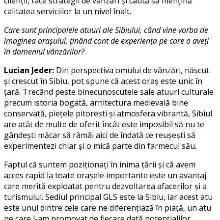
clienții, face strategii de vânzări și caută să mențină
calitatea serviciilor la un nivel înalt.
Care sunt principalele atuuri ale Sibiului, când vine vorba de
imaginea orașului, ținând cont de experiența pe care o aveți
în domeniul vânzărilor?
Lucian Jeder:
Din perspectiva omului de vânzări, născut
și crescut în Sibiu, pot spune că acest oraș este unic în
țară. Trecând peste binecunoscutele sale atuuri culturale
precum istoria bogată, arhitectura medievală bine
conservată, piețele pitorești și atmosfera vibrantă, Sibiul
are atât de multe de oferit încât este imposibil să nu te
gândești măcar să rămâi aici de îndată ce reușești să
experimentezi chiar și o mică parte din farmecul său.
Faptul că suntem poziționați în inima țării și că avem
acces rapid la toate orașele importante este un avantaj
care merită exploatat pentru dezvoltarea afacerilor și a
turismului. Sediul principal GLS este la Sibiu, iar acest atu
este unul dintre cele care ne diferențiază în piață, un atu
pe care l-am promovat de fiecare dată potențialilor