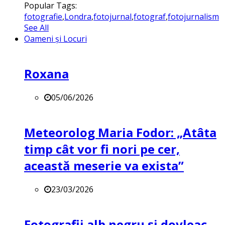
Popular Tags:
fotografie
,
Londra
,
fotojurnal
,
fotograf
,
fotojurnalism
See All
Oameni și Locuri
Roxana
05/06/2026
Meteorolog Maria Fodor: „Atâta
timp cât vor fi nori pe cer,
această meserie va exista”
23/03/2026
Fotografii alb negru și dovleac