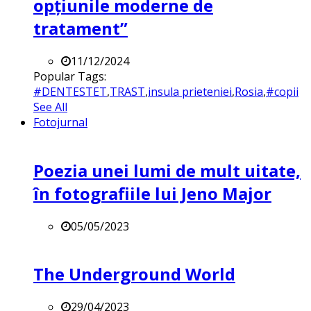
opțiunile moderne de
tratament”
11/12/2024
Popular Tags:
#DENTESTET
,
TRAST
,
insula prieteniei
,
Rosia
,
#copii
See All
Fotojurnal
Poezia unei lumi de mult uitate,
în fotografiile lui Jeno Major
05/05/2023
The Underground World
29/04/2023