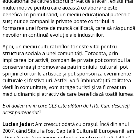
educațional de către sectorul privat de afaceri, există mai
multe motive pentru care această colaborare este
benefică. În primul rând, un mediu educațional puternic
susținut de companiile private poate contribui la
formarea unei forțe de muncă calificată, care să răspundă
nevoilor în continuă evoluție ale industriilor.
Apoi, un mediu cultural înfloritor este vital pentru
structura socială a unei comunități. Totodată, prin
implicarea lor activă, companiile private pot contribui la
conservarea și promovarea patrimoniului cultural, pot
sprijini eforturile artistice și pot sponsoriza evenimente
culturale și festivaluri. Astfel, va fi îmbunătățită calitatea
vieții în comunitate, vom atrage turiști și va fi creat un
mediu dinamic și atractiv de care beneficiază toată lumea.
E al doilea an în care GLS este alături de FITS. Cum descrieți
acest parteneriat?
Lucian Jeder:
Am crescut odată cu orașul. Încă din anul
2007, când Sibiul a fost Capitală Culturală Europeană, am
știut că există un imens potențial pentru cultură. Iată că