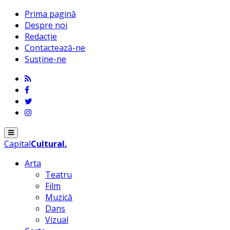
Prima pagină
Despre noi
Redacție
Contactează-ne
Susține-ne
Menu
Capital
Cultural
.
Arta
Teatru
Film
Muzică
Dans
Vizual