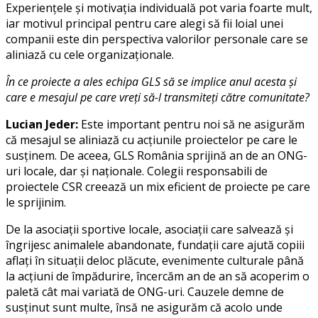
Experiențele și motivația individuală pot varia foarte mult,
iar motivul principal pentru care alegi să fii loial unei
companii este din perspectiva valorilor personale care se
aliniază cu cele organizaționale.
În ce proiecte a ales echipa GLS să se implice anul acesta și
care e mesajul pe care vreți să-l transmiteți către comunitate?
Lucian Jeder:
Este important pentru noi să ne asigurăm
că mesajul se aliniază cu acțiunile proiectelor pe care le
susținem. De aceea, GLS România sprijină an de an ONG-
uri locale, dar și naționale. Colegii responsabili de
proiectele CSR creează un mix eficient de proiecte pe care
le sprijinim.
De la asociații sportive locale, asociații care salvează și
îngrijesc animalele abandonate, fundații care ajută copiii
aflați în situații deloc plăcute, evenimente culturale până
la acțiuni de împădurire, încercăm an de an să acoperim o
paletă cât mai variată de ONG-uri. Cauzele demne de
susținut sunt multe, însă ne asigurăm că acolo unde