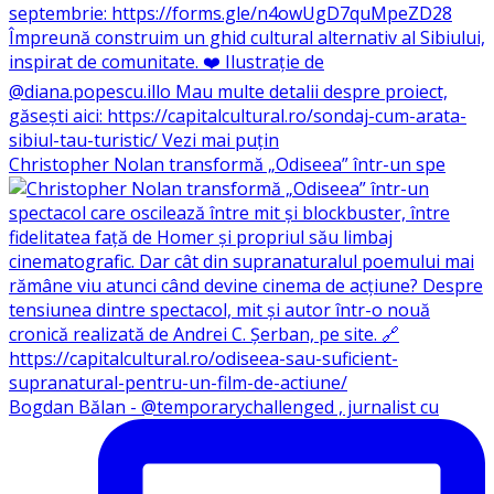
Christopher Nolan transformă „Odiseea” într-un spe
Bogdan Bălan - @temporarychallenged , jurnalist cu