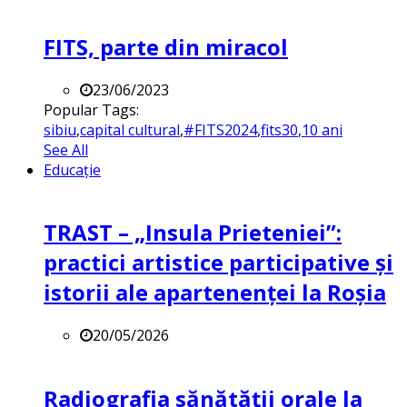
FITS, parte din miracol
23/06/2023
Popular Tags:
sibiu
,
capital cultural
,
#FITS2024
,
fits30
,
10 ani
See All
Educație
TRAST – „Insula Prieteniei”:
practici artistice participative și
istorii ale apartenenței la Roșia
20/05/2026
Radiografia sănătății orale la