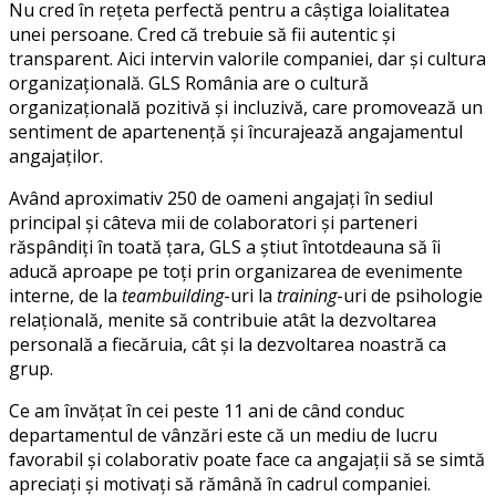
Nu cred în rețeta perfectă pentru a câștiga loialitatea
unei persoane. Cred că trebuie să fii autentic și
transparent. Aici intervin valorile companiei, dar și cultura
organizațională. GLS România are o cultură
organizațională pozitivă și incluzivă, care promovează un
sentiment de apartenență și încurajează angajamentul
angajaților.
Având aproximativ 250 de oameni angajați în sediul
principal și câteva mii de colaboratori și parteneri
răspândiți în toată țara, GLS a știut întotdeauna să îi
aducă aproape pe toți prin organizarea de evenimente
interne, de la
teambuilding
-uri la
training
-uri de psihologie
relațională, menite să contribuie atât la dezvoltarea
personală a fiecăruia, cât și la dezvoltarea noastră ca
grup.
Ce am învățat în cei peste 11 ani de când conduc
departamentul de vânzări este că un mediu de lucru
favorabil și colaborativ poate face ca angajații să se simtă
apreciați și motivați să rămână în cadrul companiei.