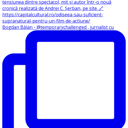
Bogdan Bălan - @temporarychallenged , jurnalist cu