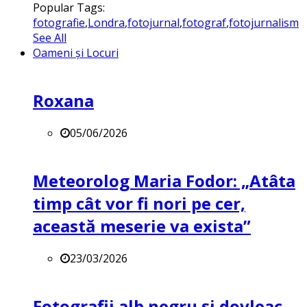
Popular Tags:
fotografie
,
Londra
,
fotojurnal
,
fotograf
,
fotojurnalism
See All
Oameni și Locuri
Roxana
05/06/2026
Meteorolog Maria Fodor: „Atâta
timp cât vor fi nori pe cer,
această meserie va exista”
23/03/2026
Fotografii alb negru și dovleac