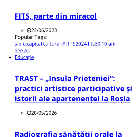
FITS, parte din miracol
23/06/2023
Popular Tags:
sibiu
,
capital cultural
,
#FITS2024
,
fits30
,
10 ani
See All
Educație
TRAST – „Insula Prieteniei”:
practici artistice participative și
istorii ale apartenenței la Roșia
20/05/2026
Radiografia sănătății orale la