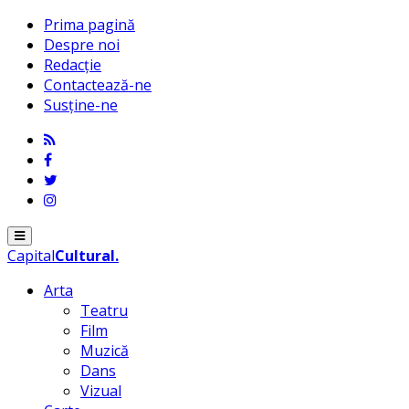
Prima pagină
Despre noi
Redacție
Contactează-ne
Susține-ne
Menu
Capital
Cultural
.
Arta
Teatru
Film
Muzică
Dans
Vizual