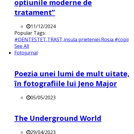
opțiunile moderne de
tratament”
11/12/2024
Popular Tags:
#DENTESTET
,
TRAST
,
insula prieteniei
,
Rosia
,
#copii
See All
Fotojurnal
Poezia unei lumi de mult uitate,
în fotografiile lui Jeno Major
05/05/2023
The Underground World
29/04/2023