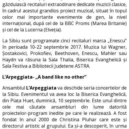
găzduiască recitaluri extraodinare dedicate muzicii clasice,
în cadrul acestui grandios proiect muzical, situat în topul
celor mai importante evenimente de gen, la nivel
internaţional, după cel de la BBC Proms (Marea Britanie)
şi cel de la Lucerna (Elveţia).
La Sibiu sunt programate cinci recitaluri marca „Enescu”
în perioada 10-22 septembrie 2017. Muzica lui Wagner,
Șostakovici, Prokofiev, Beethoven, Enescu, Mahler sau
Haydn va răsuna la Sala Thalia, Biserica Evanghelică și
Sala Festiva a Bibliotecii Judetene ASTRA.
L’Arpeggiata- „A band like no other”
Ansamblul
L’Arpeggiata
va deschide seria concertelor de
la Sibiu. Evenimentul va avea loc la Biserica Evanghelică,
din Piața Huet, duminică, 10 septembrie. Este unul dintre
cele mai căutate ansambluri din lume datorită
proiectelor-program inedite pe care le realizează. A fost
fondat în anul 2000 de Christina Pluhar care este și
directorul artistic al grupului. Ea şi-a descoperit, în urma