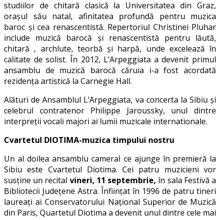
studiilor de chitară clasică la Universitatea din Graz,
oraşul său natal, afinitatea profundă pentru muzica
baroc şi cea renascentistă. Repertoriul Christinei Pluhar
include muzică barocă şi renascentistă pentru lăută,
chitară , archlute, teorbă şi harpă, unde excelează în
calitate de solist. În 2012, L’Arpeggiata a devenit primul
ansamblu de muzică barocă căruia i-a fost acordată
rezidenţa artistică la Carnegie Hall.
Alături de Ansamblul L’Arpeggiata, va concerta la Sibiu și
celebrul contratenor Philippe Jaroussky, unul dintre
interpreţii vocali majori ai lumii muzicale internationale.
Cvartetul DIOTIMA-muzica timpului nostru
Un al doilea ansamblu cameral ce ajunge în premieră la
Sibiu este Cvartetul Diotima. Cei patru muzicieni vor
susține un recital
vineri, 11 septembrie,
în sala Festivă a
Bibliotecii Județene Astra. Înființat în 1996 de patru tineri
laureați ai Conservatorului Național Superior de Muzică
din Paris, Quartetul Diotima a devenit unul dintre cele mai