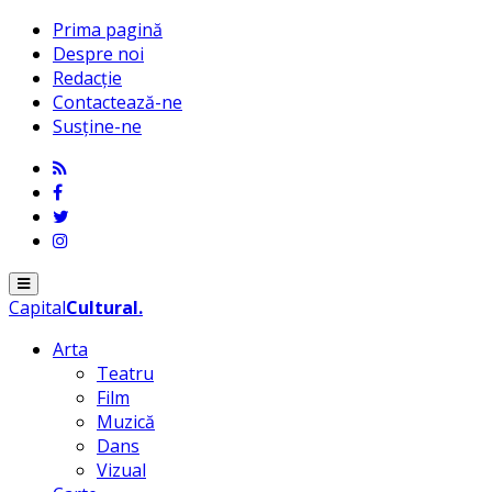
Prima pagină
Despre noi
Redacție
Contactează-ne
Susține-ne
Menu
Capital
Cultural
.
Arta
Teatru
Film
Muzică
Dans
Vizual