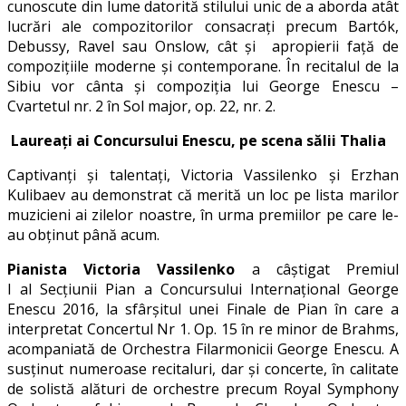
cunoscute din lume datorită stilului unic de a aborda atât
lucrări ale compozitorilor consacrați precum Bartók,
Debussy, Ravel sau Onslow, cât și apropierii față de
compozițiile moderne și contemporane. În recitalul de la
Sibiu vor cânta și compoziția lui George Enescu –
Cvartetul nr. 2 în Sol major, op. 22, nr. 2.
Laureați ai Concursului Enescu, pe scena sălii Thalia
Captivanți și talentați, Victoria Vassilenko și Erzhan
Kulibaev au demonstrat că merită un loc pe lista marilor
muzicieni ai zilelor noastre, în urma premiilor pe care le-
au obținut până acum.
Pianista Victoria Vassilenko
a câștigat Premiul
I al Secțiunii Pian a Concursului Internațional George
Enescu 2016, la sfârșitul unei Finale de Pian în care a
interpretat Concertul Nr 1. Op. 15 în re minor de Brahms,
acompaniată de Orchestra Filarmonicii George Enescu. A
susţinut numeroase recitaluri, dar şi concerte, în calitate
de solistă alături de orchestre precum Royal Symphony