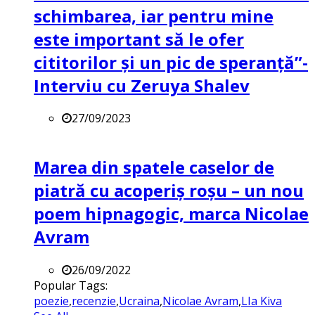
schimbarea, iar pentru mine
este important să le ofer
cititorilor și un pic de speranță”-
Interviu cu Zeruya Shalev
27/09/2023
Marea din spatele caselor de
piatră cu acoperiș roșu – un nou
poem hipnagogic, marca Nicolae
Avram
26/09/2022
Popular Tags:
poezie
,
recenzie
,
Ucraina
,
Nicolae Avram
,
LIa Kiva