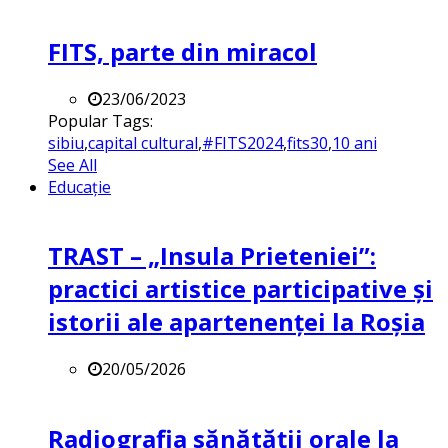
FITS, parte din miracol
23/06/2023
Popular Tags:
sibiu
,
capital cultural
,
#FITS2024
,
fits30
,
10 ani
See All
Educație
TRAST – „Insula Prieteniei”:
practici artistice participative și
istorii ale apartenenței la Roșia
20/05/2026
Radiografia sănătății orale la