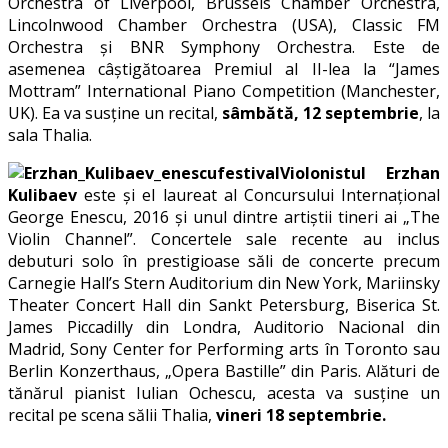
Orchestra of Liverpool, Brussels Chamber Orchestra,
Lincolnwood Chamber Orchestra (USA), Classic FM
Orchestra și BNR Symphony Orchestra. Este de
asemenea câștigătoarea Premiul al II-lea la “James
Mottram” International Piano Competition (Manchester,
UK). Ea va susține un recital,
sâmbătă, 12 septembrie
, la
sala Thalia.
Violonistul Erzhan
Kulibaev
este și el laureat al Concursului Internațional
George Enescu, 2016 și unul dintre artiștii tineri ai „The
Violin Channel”. Concertele sale recente au inclus
debuturi solo în prestigioase săli de concerte precum
Carnegie Hall’s Stern Auditorium din New York, Mariinsky
Theater Concert Hall din Sankt Petersburg, Biserica St.
James Piccadilly din Londra, Auditorio Nacional din
Madrid, Sony Center for Performing arts în Toronto sau
Berlin Konzerthaus, „Opera Bastille” din Paris. Alături de
tănărul pianist Iulian Ochescu, acesta va susține un
recital pe scena sălii Thalia,
vineri 18 septembrie.