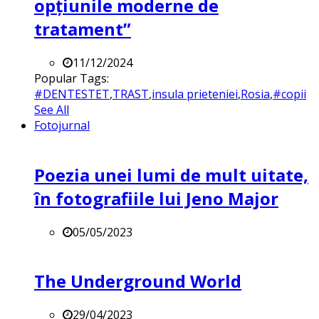
opțiunile moderne de
tratament”
11/12/2024
Popular Tags:
#DENTESTET
,
TRAST
,
insula prieteniei
,
Rosia
,
#copii
See All
Fotojurnal
Poezia unei lumi de mult uitate,
în fotografiile lui Jeno Major
05/05/2023
The Underground World
29/04/2023