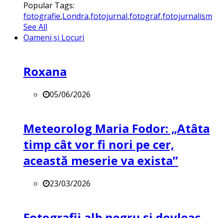
Popular Tags:
fotografie
,
Londra
,
fotojurnal
,
fotograf
,
fotojurnalism
See All
Oameni și Locuri
Roxana
05/06/2026
Meteorolog Maria Fodor: „Atâta
timp cât vor fi nori pe cer,
această meserie va exista”
23/03/2026
Fotografii alb negru și dovleac