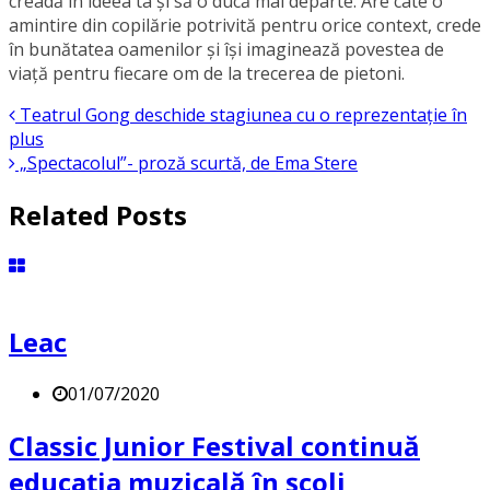
creadă în ideea ta și să o ducă mai departe. Are câte o
amintire din copilărie potrivită pentru orice context, crede
în bunătatea oamenilor și își imaginează povestea de
viață pentru fiecare om de la trecerea de pietoni.
Teatrul Gong deschide stagiunea cu o reprezentație în
plus
„Spectacolul”- proză scurtă, de Ema Stere
Related Posts
Leac
01/07/2020
Classic Junior Festival continuă
educația muzicală în școli