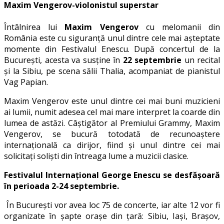
Maxim Vengerov-violonistul superstar
Întâlnirea lui
Maxim Vengerov
cu melomanii din
România este cu siguranță unul dintre cele mai așteptate
momente din Festivalul Enescu. După concertul de la
București, acesta va susține în
22 septembrie
un recital
și la Sibiu, pe scena sălii Thalia, acompaniat de pianistul
Vag Papian.
Maxim Vengerov este unul dintre cei mai buni muzicieni
ai lumii, numit adesea cel mai mare interpret la coarde din
lumea de astăzi. Câștigător al Premiului Grammy, Maxim
Vengerov, se bucură totodată de recunoaștere
internațională ca dirijor, fiind și unul dintre cei mai
solicitați soliști din întreaga lume a muzicii clasice.
Festivalul Internațional George Enescu se desfășoară
în perioada 2-24 septembrie.
În București vor avea loc 75 de concerte, iar alte 12 vor fi
organizate în șapte orașe din țară: Sibiu, Iași, Brașov,