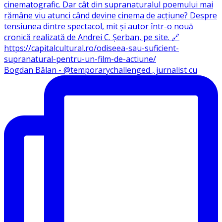
Bogdan Bălan - @temporarychallenged , jurnalist cu