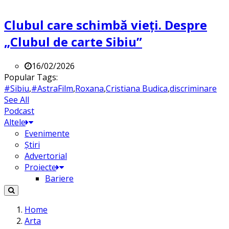
Clubul care schimbă vieți. Despre
„Clubul de carte Sibiu”
16/02/2026
Popular Tags:
#Sibiu
,
#AstraFilm
,
Roxana
,
Cristiana Budica
,
discriminare
See All
Podcast
Altele
Evenimente
Știri
Advertorial
Proiecte
Bariere
Home
Arta