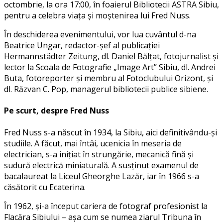
octombrie, la ora 17:00, în foaierul Bibliotecii ASTRA Sibiu,
pentru a celebra viața și moștenirea lui Fred Nuss.
În deschiderea evenimentului, vor lua cuvântul d-na
Beatrice Ungar, redactor-șef al publicației
Hermannstädter Zeitung, dl. Daniel Bălțat, fotojurnalist și
lector la Scoala de Fotografie „Image Art” Sibiu, dl. Andrei
Buta, fotoreporter și membru al Fotoclubului Orizont, și
dl. Răzvan C. Pop, managerul bibliotecii publice sibiene.
Pe scurt, despre Fred Nuss
Fred Nuss s-a născut în 1934, la Sibiu, aici definitivându-și
studiile. A făcut, mai întâi, ucenicia în meseria de
electrician, s-a inițiat în strungărie, mecanică fină și
sudură electrică miniaturală. A susținut examenul de
bacalaureat la Liceul Gheorghe Lazăr, iar în 1966 s-a
căsătorit cu Ecaterina.
În 1962, și-a început cariera de fotograf profesionist la
Flacăra Sibiului – așa cum se numea ziarul Tribuna în