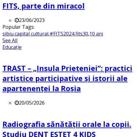
FITS, parte din miracol
23/06/2023
Popular Tags:
sibiu
,
capital cultural
,
#FITS2024
,
fits30
,
10 ani
See All
Educație
TRAST – „Insula Prieteniei”: practici
artistice participative și istorii ale
apartenenței la Roșia
20/05/2026
Radiografia sănătății orale la copii.
Studiu DENT ESTET 4 KIDS