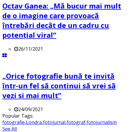
Octav Ganea: „Mă bucur mai mult
de o imagine care provoacă
întrebări decât de un cadru cu
potenţial viral”
26/11/2021
„Orice fotografie bună te invită
într-un fel să continui să vrei să
vezi și mai mult”
24/09/2021
Popular Tags:
fotografie
,
Londra
,
fotojurnal
,
fotograf
,
fotojurnalism
See All