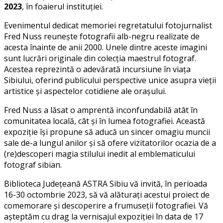
2023
, în foaierul instituției.
Evenimentul dedicat memoriei regretatului fotojurnalist
Fred Nuss reunește fotografii alb-negru realizate de
acesta înainte de anii 2000. Unele dintre aceste imagini
sunt lucrări originale din colecția maestrul fotograf.
Acestea reprezintă o adevărată incursiune în viața
Sibiului, oferind publicului perspective unice asupra vieții
artistice și aspectelor cotidiene ale orașului.
Fred Nuss a lăsat o amprentă inconfundabilă atât în
comunitatea locală, cât și în lumea fotografiei. Această
expoziție își propune să aducă un sincer omagiu muncii
sale de-a lungul anilor și să ofere vizitatorilor ocazia de a
(re)descoperi magia stilului inedit al emblematicului
fotograf sibian.
Biblioteca Județeană ASTRA Sibiu vă invită, în perioada
16-30 octombrie 2023, să vă alăturați acestui proiect de
comemorare și descoperire a frumuseții fotografiei. Vă
așteptăm cu drag la vernisajul expoziției în data de 17