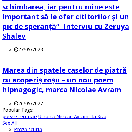
schimbarea, iar pentru mine este
important să le ofer cititorilor și un
pic de speranță”- Interviu cu Zeruya
Shalev
27/09/2023
Marea din spatele caselor de piatră
cu acoperiș roșu – un nou poem
hipnagogic, marca Nicolae Avram
26/09/2022
Popular Tags:
poezie
,
recenzie
,
Ucraina
,
Nicolae Avram
,
LIa Kiva
See All
Proză scurtă