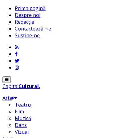
Prima pagină
Despre noi
Redacție
Contactează-ne
Susține-ne
Menu
Capital
Cultural
.
Arta
Teatru
Film
Muzică
Dans
Vizual