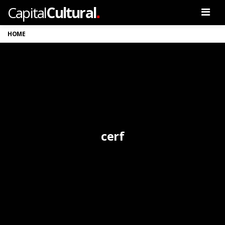
.
Capital
Cultural
Men
HOME
cerf