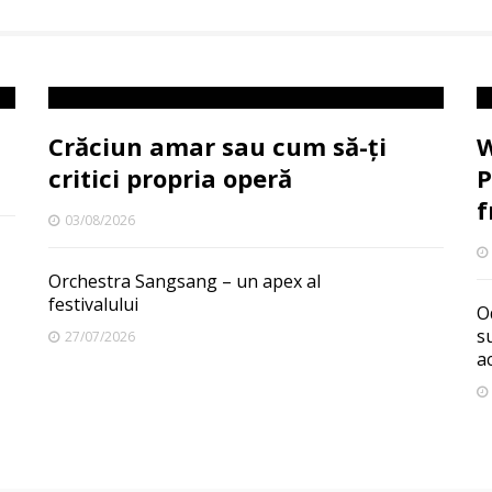
Crăciun amar sau cum să-ți
W
critici propria operă
P
f
03/08/2026
Orchestra Sangsang – un apex al
festivalului
O
s
27/07/2026
a