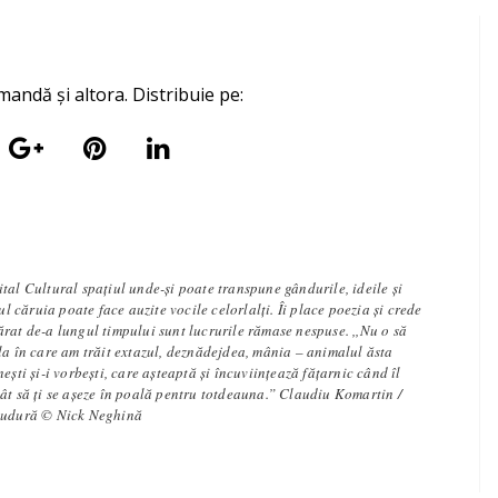
mandă și altora. Distribuie pe:
tal Cultural spațiul unde-și poate transpune gândurile, ideile și
iul căruia poate face auzite vocile celorlalți. Îi place poezia și crede
rat de-a lungul timpului sunt lucrurile rămase nespuse. ,,Nu o să
la în care am trăit extazul, deznădejdea, mânia – animalul ăsta
ești și-i vorbești, care așteaptă și încuviințează fățarnic când îl
ât să ți se așeze în poală pentru totdeauna.” Claudiu Komartin /
 sudură © Nick Neghină