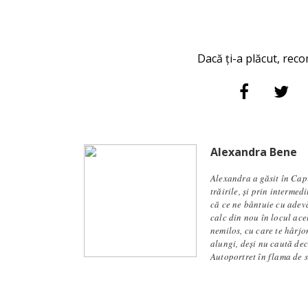
Dacă ți-a plăcut, reco
Alexandra Bene
Alexandra a găsit în Capi
trăirile, și prin intermed
că ce ne bântuie cu adevă
calc din nou în locul ace
nemilos, cu care te hârjon
alungi, deși nu caută dec
Autoportret în flama de