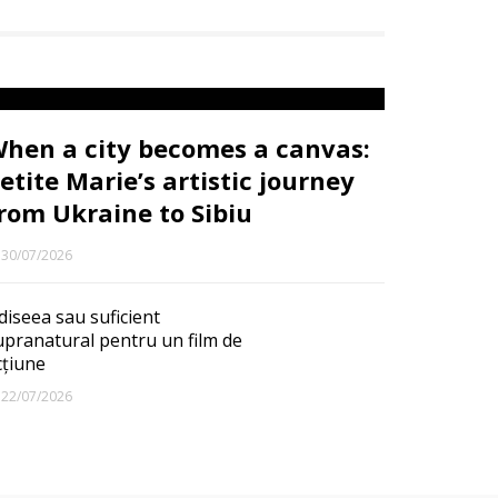
hen a city becomes a canvas:
etite Marie’s artistic journey
rom Ukraine to Sibiu
30/07/2026
diseea sau suficient
upranatural pentru un film de
cțiune
22/07/2026