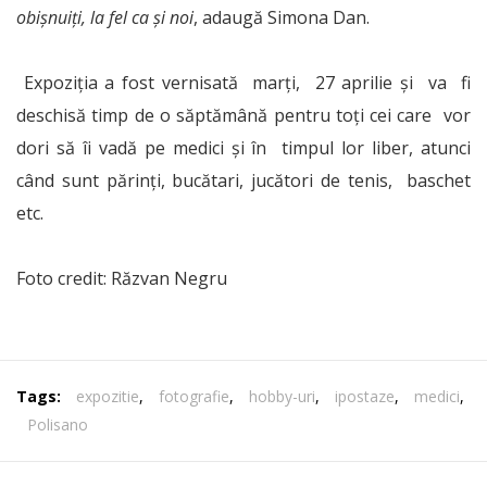
obișnuiți, la fel ca și noi
, adaugă Simona Dan.
Expoziția a fost vernisată marți, 27 aprilie și va fi
deschisă timp de o săptămână pentru toți cei care vor
dori să îi vadă pe medici și în timpul lor liber, atunci
când sunt părinți, bucătari, jucători de tenis, baschet
etc.
Foto credit: Răzvan Negru
Tags:
expozitie
,
fotografie
,
hobby-uri
,
ipostaze
,
medici
,
Polisano