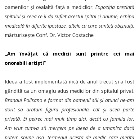
oamenilor și cealaltă față a medicilor.
Expoziția prezintă
spitalul și ceea ce îi dă suflet acestui spital și anume, echipa
medicală în diferite ipostaze, altele cu care sunteți obișnuiți
,
mărturisește Conf. Dr. Victor Costache.
„Am învățat că medicii sunt printre cei mai
onorabili artiști”
Ideea a fost implementată încă de anul trecut și a fost
gândită ca un omagiu adus medicilor din spitalul privat.
Brandul Polisano e format din oamenii săi și atunci ne-am
dorit să arătăm figura profesională, cât și acea parte
privată. Ei petrec mai mult timp aici, decât cu familia lor.
Am vrut cumva să mergem pe ideea de a umaniza dacă
putem spune așa, termenul acesta de medic care merită