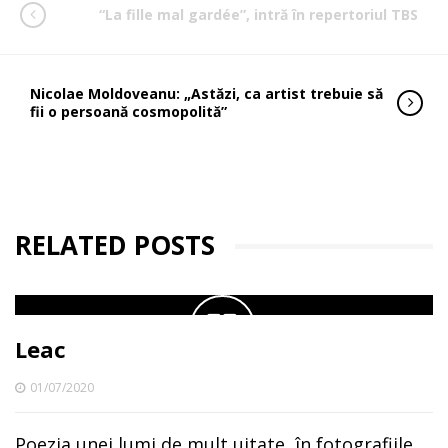
“La fille mal gardée”, intră în repertoriul TBS
Nicolae Moldoveanu: „Astăzi, ca artist trebuie să
fii o persoană cosmopolită”
RELATED POSTS
Leac
01/07/2020
Poezia unei lumi de mult uitate, în fotografiile