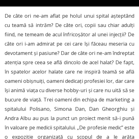
De câte ori ne-am aflat pe holul unui spital așteptând
cu teamă să intrăm? De câte ori, copii sau chiar adulți
fiind, ne temeam de acul înfricoșător al unei injecții? De
câte ori i-am admirat pe cei care își făceau meseria cu
devotament și pasiune? Dar de câte ori ne-am îndreptat
atenția spre ceea se află dincolo de acel halat? De fapt,
în spatelor acelor halate care ne inspiră teamă se află
oameni obișnuiți, oameni dedicați profesiei lor, dar care
își animă viața cu diverse hobby-uri și care nu uită să se
bucure de viață. Trei oameni din echipa de marketing a
spitalului Polisano, Simona Dan, Dan Gheorghiu și
Andra Albu au pus la punct un proiect menit să-i pună
în valoare pe medicii spitalului. „De profesie medic” este
o expoziție organizată cu scopul de a le arăta