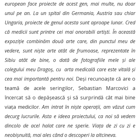
european face proiecte de acest gen, mai multe, nu doar
unul pe an. La un spital din Germania, Austria sau chiar
Ungaria, proiecte de genul acesta sunt aproape lunar. Cred
că medicii sunt printre cei mai onorabili artiști. În această
expoziție combinăm două arte care, din punctul meu de
vedere, sunt niște arte atât de frumoase, reprezentate în
Sibiu atât de bine, o dată de fotografiile mele și ale
colegului meu Dragoș, cu arta medicală care este vitală și
cea mai importantă pentru noi
. Deși recunoaște că are o
teamă de acele seringilor, Sebastian Marcovici a
încercat să o depășească și să surprindă cât mai bine
viața medicilor.
Am intrat în niște operații, am văzut cum
decurg lucrurile. Asta e ideea proiectului, ca noi să vedem
dincolo de acel halat care ne sperie. Viața de zi cu zi e
neobișnuită, mai ales când o descoperi la altcineva.