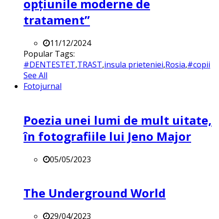
opțiunile moderne de
tratament”
11/12/2024
Popular Tags:
#DENTESTET
,
TRAST
,
insula prieteniei
,
Rosia
,
#copii
See All
Fotojurnal
Poezia unei lumi de mult uitate,
în fotografiile lui Jeno Major
05/05/2023
The Underground World
29/04/2023