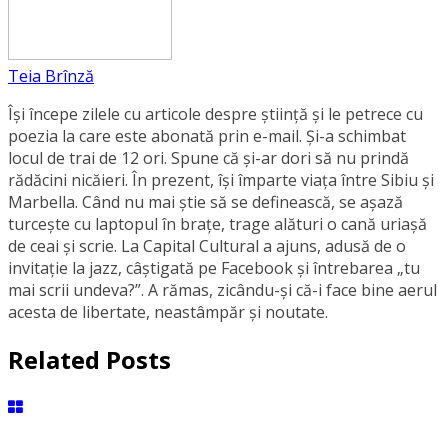
Teia Brînză
Își începe zilele cu articole despre știință și le petrece cu
poezia la care este abonată prin e-mail. Și-a schimbat
locul de trai de 12 ori. Spune că și-ar dori să nu prindă
rădăcini nicăieri. În prezent, își împarte viața între Sibiu și
Marbella. Când nu mai știe să se definească, se aşază
turcește cu laptopul în brațe, trage alături o cană uriașă
de ceai și scrie. La Capital Cultural a ajuns, adusă de o
invitație la jazz, câștigată pe Facebook și întrebarea „tu
mai scrii undeva?”. A rămas, zicându-și că-i face bine aerul
acesta de libertate, neastâmpăr și noutate.
Related Posts