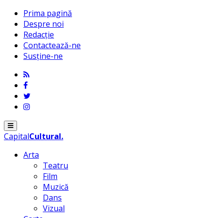
Prima pagină
Despre noi
Redacție
Contactează-ne
Susține-ne
Menu
Capital
Cultural
.
Arta
Teatru
Film
Muzică
Dans
Vizual