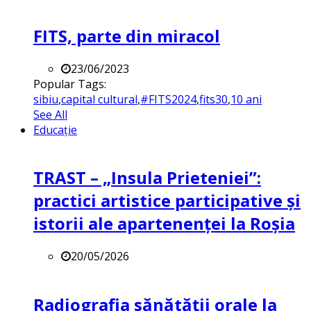
FITS, parte din miracol
23/06/2023
Popular Tags:
sibiu
,
capital cultural
,
#FITS2024
,
fits30
,
10 ani
See All
Educație
TRAST – „Insula Prieteniei”:
practici artistice participative și
istorii ale apartenenței la Roșia
20/05/2026
Radiografia sănătății orale la