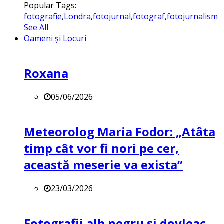
Popular Tags:
fotografie
,
Londra
,
fotojurnal
,
fotograf
,
fotojurnalism
See All
Oameni și Locuri
Roxana
05/06/2026
Meteorolog Maria Fodor: „Atâta
timp cât vor fi nori pe cer,
această meserie va exista”
23/03/2026
Fotografii alb negru și dovleac