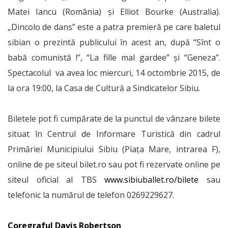
Matei Iancu (România) şi Elliot Bourke (Australia).
„Dincolo de dans” este a patra premieră pe care baletul
sibian o prezintă publicului în acest an, după “Sînt o
babă comunistă !”, “La fille mal gardee” şi “Geneza”.
Spectacolul va avea loc miercuri, 14 octombrie 2015, de
la ora 19:00, la Casa de Cultură a Sindicatelor Sibiu.
Biletele pot fi cumpărate de la punctul de vânzare bilete
situat în Centrul de Informare Turistică din cadrul
Primăriei Municipiului Sibiu (Piaţa Mare, intrarea F),
online de pe siteul bilet.ro sau pot fi rezervate online pe
siteul oficial al TBS
www.sibiuballet.ro/bilete
sau
telefonic la numărul de telefon 0269229627.
Coregraful Davis Robertson