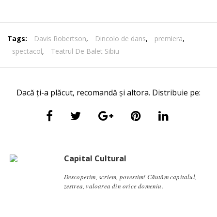
Tags:
Davis Robertson
,
Dincolo de dans
,
premiera
,
spectacol
,
Teatrul De Balet Sibiu
Dacă ți-a plăcut, recomandă și altora. Distribuie pe:
Capital Cultural
Descoperim, scriem, povestim! Căutăm capitalul,
zestrea, valoarea din orice domeniu.