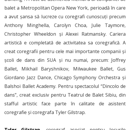
balet a Metropolitan Opera New York, perioadă în care
a avut şansa să lucreze cu coregrafi cunoscuţi precum
Anthony Minghella, Carolyn Choa, Julie Taymore,
Christopher Wheeldon şi Alexei Ratmansky. Cariera
artistică e completată de activitatea sa coregrafică. A
creat coregrafii pentru cele mai importante companii şi
şcoli de dans din SUA şi nu numai, precum: Joffrey
Ballet, Mikhail Baryshnikov, Milwaukee Ballet, Gus
Giordano Jazz Dance, Chicago Symphony Orchestra şi
Balshoi Ballet Academy. Pentru spectacolul “Dincolo de
dans”, creat exclusiv pentru Teatrul de Balet Sibiu, din
stafful artistic face parte în calitate de asistent
coregrafie şi coregrafa Tyler Gilstrap.
Tyler Gilstrap,
coregraf asociat pentru Jocurile