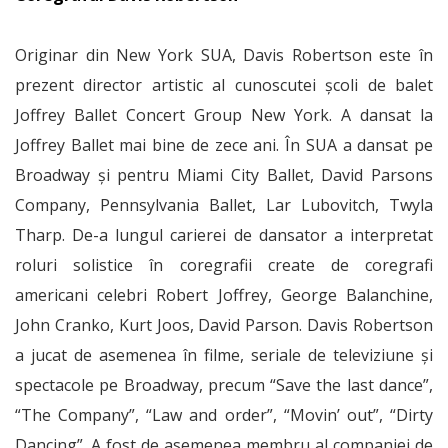
Originar din New York SUA, Davis Robertson este în
prezent director artistic al cunoscutei şcoli de balet
Joffrey Ballet Concert Group New York. A dansat la
Joffrey Ballet mai bine de zece ani. În SUA a dansat pe
Broadway şi pentru Miami City Ballet, David Parsons
Company, Pennsylvania Ballet, Lar Lubovitch, Twyla
Tharp. De-a lungul carierei de dansator a interpretat
roluri solistice în coregrafii create de coregrafi
americani celebri Robert Joffrey, George Balanchine,
John Cranko, Kurt Joos, David Parson. Davis Robertson
a jucat de asemenea în filme, seriale de televiziune şi
spectacole pe Broadway, precum “Save the last dance”,
“The Company”, “Law and order”, “Movin’ out”, “Dirty
Dancing”. A fost de asemenea membru al companiei de