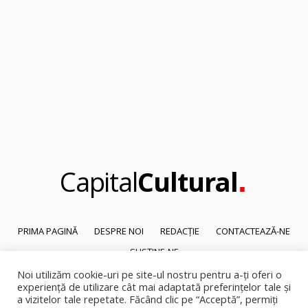
.
Capital
Cultural
PRIMA PAGINĂ
DESPRE NOI
REDACȚIE
CONTACTEAZĂ-NE
SUSȚINE-NE
Noi utilizăm cookie-uri pe site-ul nostru pentru a-ți oferi o
© 2026
Capital Cultural
.
experiență de utilizare cât mai adaptată preferințelor tale și
Reproducerea integrală sau parțială a textelor sau a ilustrațiilor din orice
a vizitelor tale repetate. Făcând clic pe “Acceptă”, permiți