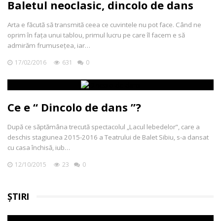
Baletul neoclasic, dincolo de dans
Arta e făcută să transmită ceea ce cuvintele nu pot face. Când ne
oprim în fața unui tablou, primul lucru pe care îl facem e să
admirăm frumusețea, iar…
17/02/2016
631
0
Ce e “ Dincolo de dans ”?
După ce săptămâna trecută spectacolul „Lacul lebedelor”, care a
deschis stagiunea 2015-2016 a Teatrului de Balet Sibiu, s-a dansat
cu casa închisă, iub…
12/10/2015
23
0
ȘTIRI