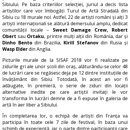
Sibiului. Pe baza criteriilor selecției, juriul a decis lista
artiștilor care vor îmbogăți Turul de Artă Stradală din
Sibiu cu 18 murale noi. Astfel, 22 de artiști români și alți 3
artiști internaționali se alătură demersului amplu, dedicat
comunității locale –
Sweet Damage Crew, Robert
Obert
sau
Ortaku
, printre mulți alții din România, dar și
Dinho Bento
din Brazilia,
Kirill Stefanov
din Rusia și
Wasp Elder
din Anglia.
Picturile murale de la SISAF 2018 vor fi realizate pe
zidurile gri ale unor școli din oraș, alăturându-se celor 48
de lucrări care se regăsesc deja pe 12 dintre instituțiile de
învățământ din Sibiu. Totodată, în acest an vor fi
adăugate, în premieră, o serie de ziduri din locații
alternative inedite pe care artiștii invitați le vor
transforma în lucrări demne de a fi expuse în galeria de
artă în aer liber a Sibiului.
În completarea lor, o echipă de artiști din Franța va
participa în toate cele 7 zile de festival, în baza unui
schimb de experiență, iar o parte dintre participanții care