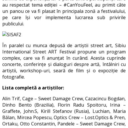
au respectat tema ediției – #CanYouFeel, au primit câte
un panou ce va fi plasat în principala zonă a festivalului,
pe care își vor implementa lucrarea sub privirile
publicului.
În paralel cu munca depusă de artiștii street art, Sibiu
International Street ART Festival propune un program
complex, care va fi anunțat în curând. Acesta cuprinde
concerte, conferințe și dialoguri despre artă, întâlniri cu
artiștii, workshop-uri, seară de film și o expoziție de
fotografie.
Lista completă a artiștilor:
Alin Trif, Cage – Sweet Damage Crew, Cazacincu Bogdan,
Dinho Bento (Brazilia), Florin Radu Spoitoru, Irina –
Graffete, John.S, Kirill Stefanov (Rusia), Luchian, Maria
Bălan, Mircea Popescu, Optics Crew – Lost.Optics & Pren,
Ortaku, Otto Constantin, Pandele – Sweet Damage Crew,