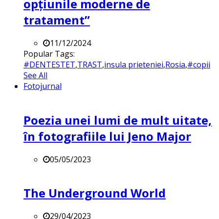
opțiunile moderne de
tratament”
11/12/2024
Popular Tags:
#DENTESTET
,
TRAST
,
insula prieteniei
,
Rosia
,
#copii
See All
Fotojurnal
Poezia unei lumi de mult uitate,
în fotografiile lui Jeno Major
05/05/2023
The Underground World
29/04/2023