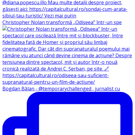
Christopher Nolan transformă „Odiseea” într-un spe
Bogdan Bălan - @temporarychallenged , jurnalist cu