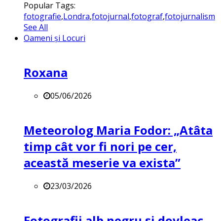
Popular Tags:
fotografie
,
Londra
,
fotojurnal
,
fotograf
,
fotojurnalism
See All
Oameni și Locuri
Roxana
05/06/2026
Meteorolog Maria Fodor: „Atâta
timp cât vor fi nori pe cer,
această meserie va exista”
23/03/2026
Fotografii alb negru și dovleac