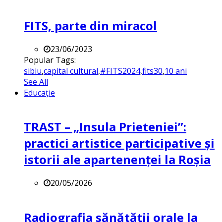
FITS, parte din miracol
23/06/2023
Popular Tags:
sibiu
,
capital cultural
,
#FITS2024
,
fits30
,
10 ani
See All
Educație
TRAST – „Insula Prieteniei”:
practici artistice participative și
istorii ale apartenenței la Roșia
20/05/2026
Radiografia sănătății orale la