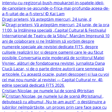
Dragi prieteni, Vă așteptăm miercuri, 24 iunie, d
Cristian Nicolae, pe numele lui de scenă @tristian