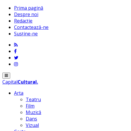
Prima pagină
Despre noi
Redacție
Contactează-ne
Susține-ne
Menu
Capital
Cultural
.
Arta
Teatru
Film
Muzică
Dans
Vizual