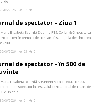
 fel de …
21/06/2026
52
0
urnal de spectator – Ziua 1
 Maria Elisabeta Boamfă Ziua 1 la FITS: Colibri & O noapte cu
rricone Ieri, în prima zi de FITS, am fost puțin la deschiderea
stivalul…
20/06/2026
53
0
urnal de spectator – în 500 de
uvinte
 Maria Elisabeta Boamfă Argument Azi a început FITS 33.
periența de spectator la Festivalul Internațional de Teatru de la
biu e un ritual …
19/06/2026
61
0