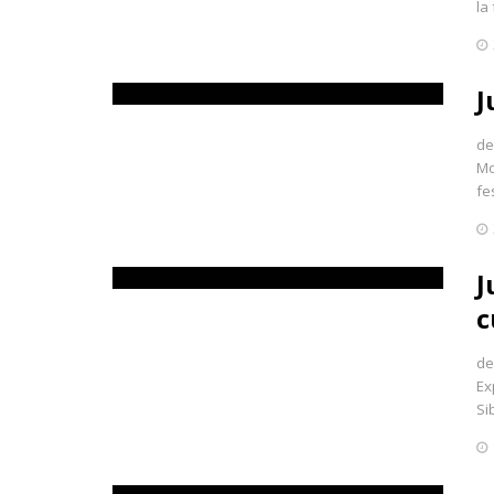
la
J
de
Mo
fe
J
c
de
Ex
Si