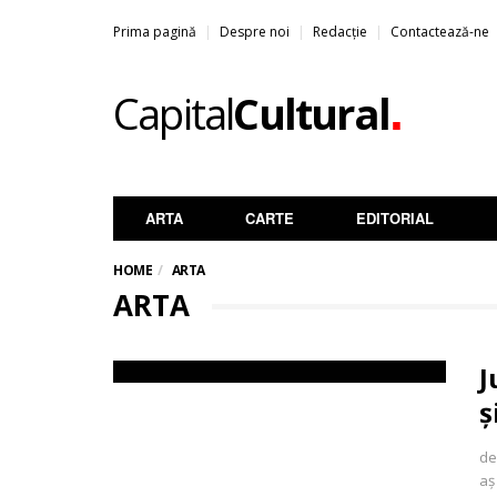
Prima pagină
Despre noi
Redacție
Contactează-ne
.
Capital
Cultural
ARTA
CARTE
EDITORIAL
HOME
ARTA
ARTA
J
ș
de
aș