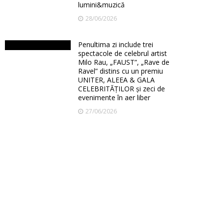
lumini&muzică
28/06/2026
Penultima zi include trei
spectacole de celebrul artist
Milo Rau, „FAUST”, „Rave de
Ravel” distins cu un premiu
UNITER, ALEEA & GALA
CELEBRITĂȚILOR și zeci de
evenimente în aer liber
27/06/2026