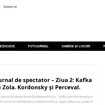
Susține-ne
EDUCAȚIE
FOTOJURNAL
OAMENI ȘI LOCURI
urnal de spectator – Ziua 2: Kafka
i Zola. Kordonsky și Perceval.
 Maria Elisabeta Boamfă Metamorfoza – Kafka prin Kordonsky N-
 fi crezut că reîntâlnirea cu Metamorfoza, după atâția ani, poate fi