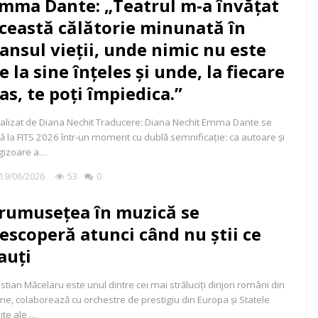
mma Dante: „Teatrul m-a învățat
ceastă călătorie minunată în
ansul vieții, unde nimic nu este
e la sine înțeles și unde, la fiecare
as, te poți împiedica.”
alizat de Diana Nechit Traducere: Diana Nechit Emma Dante se
lă la FITS 2026 într-un moment cu dublă semnificație: ca autoare și
gizoare a…
19/06/2026
53
0
rumusețea în muzică se
escoperă atunci când nu știi ce
auți
istian Măcelaru este unul dintre cei mai străluciți dirijori români din
me, colaborează cu orchestre de prestigiu din Europa și Statele
ite ale …