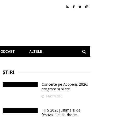
PODCAST
ALTELE
ȘTIRI
Concerte pe Acoperiș 2026:
program și bilete
14/07/2026
FITS 2026|Ultima zi de
festival: Faust, drone,