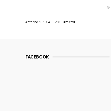
Posts
Anterior
1
2
3
4
…
201
Următor
pagination
FACEBOOK