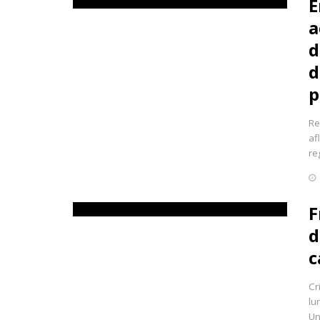
E
a
d
d
p
Re
af
re
F
d
c
Cr
lu
Un