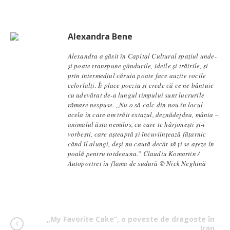
Alexandra Bene
Alexandra a găsit în Capital Cultural spațiul unde-
și poate transpune gândurile, ideile și trăirile, și
prin intermediul căruia poate face auzite vocile
celorlalți. Îi place poezia și crede că ce ne bântuie
cu adevărat de-a lungul timpului sunt lucrurile
rămase nespuse. ,,Nu o să calc din nou în locul
acela în care am trăit extazul, deznădejdea, mânia –
animalul ăsta nemilos, cu care te hârjonești și-i
vorbești, care așteaptă și încuviințează fățarnic
când îl alungi, deși nu caută decât să ți se așeze în
poală pentru totdeauna.” Claudiu Komartin /
Autoportret în flama de sudură © Nick Neghină
„My Favorite Cake”, o poveste de dragoste în
Iran