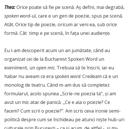
Thea:
Orice poate să fie pe scenă. Aș defini, mai degrabă,
spoken word
-ul, care e un gen de poezie, spus pe scenă.
Atât. Orice tip de poezie, oricum ar veni ea, sub orice
formă. Cât timp e pe scenă, în fața unei audiențe.
Eu l-am descoperit acum un an jumătate, când au
organizat cei de la Bucharest Spoken Word un
eveniment, un
open mic
. Trebuia să te înscrii, iar eu
habar nu aveam ce era
spoken word
. Credeam că e un
monolog de teatru. Când m-am dus să completez
formularul, acolo spunea ,,Scrie-ne poezia ta”, și am
avut un mic atac de panică. ,,Ce e aia o poezie? Ce
facem? Cum scrii o poezie?”. Am scris ceva ironie semi-
politică despre cum se închideau pe atunci niște hub-uri
culturale prin București – ca și acum, de altfel -, și mi-