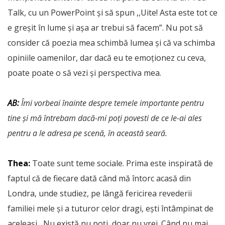
Talk, cu un PowerPoint și să spun ,,Uite! Asta este tot ce
e greșit în lume și așa ar trebui să facem”. Nu pot să
consider că poezia mea schimbă lumea și că va schimba
opiniile oamenilor, dar dacă eu te emoționez cu ceva,
poate poate o să vezi și perspectiva mea.
AB:
Îmi vorbeai înainte despre temele importante pentru
tine și mă întrebam dacă-mi poți povesti de ce le-ai ales
pentru a le adresa pe scenă, în această seară.
Thea:
Toate sunt teme sociale. Prima este inspirată de
faptul că de fiecare dată când mă întorc acasă din
Londra, unde studiez, pe lângă fericirea revederii
familiei mele și a tuturor celor dragi, ești întâmpinat de
aceleași ,,Nu există nu poți, doar nu vrei. Când nu mai