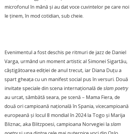
microfonul în mână și au dat voce cuvintelor pe care noi
le ținem, în mod cotidian, sub cheie.
Evenimentul a fost deschis pe ritmuri de jazz de Daniel
Varga, urmând un moment artistic al Simonei Sigartău,
câștigătoarea ediției de anul trecut, iar Diana Duțu a
spart gheața cu un manifest social pus în versuri. Două
invitate speciale din scena internațională de
slam poetry
au urcat, sâmbătă seara, pe scenă – Mama Fiera, de
două ori campioană națională în Spania, vicecampioană
europeană și locul 8 mondial în 2024 la Togo și Marija
Bliznac, aka Blitzpoesi, campioana Norvegiei la
slam
poetry
și una dintre cele mai puternice voci din Oslo.