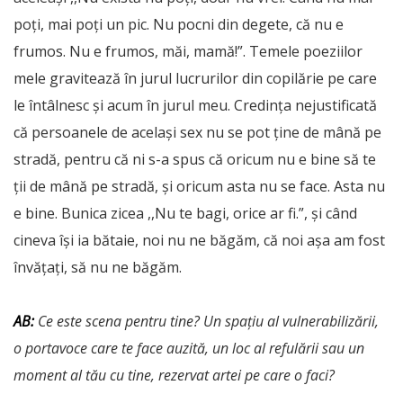
poți, mai poți un pic. Nu pocni din degete, că nu e
frumos. Nu e frumos, măi, mamă!”. Temele poeziilor
mele gravitează în jurul lucrurilor din copilărie pe care
le întâlnesc și acum în jurul meu. Credința nejustificată
că persoanele de același sex nu se pot ține de mână pe
stradă, pentru că ni s-a spus că oricum nu e bine să te
ții de mână pe stradă, și oricum asta nu se face. Asta nu
e bine. Bunica zicea ,,Nu te bagi, orice ar fi.”, și când
cineva își ia bătaie, noi nu ne băgăm, că noi așa am fost
învățați, să nu ne băgăm.
AB:
Ce este scena pentru tine? Un spațiu al vulnerabilizării,
o portavoce care te face auzită, un loc al refulării sau un
moment al tău cu tine, rezervat artei pe care o faci?