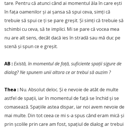
tare. Pentru că atunci când ai momentul ăla în care ești
în fața oamenilor și ai șansa să spui ceva, simți că
trebuie să spui ce ți se pare greșit. Și simți că trebuie să
schimbi cu ceva, să te implici. Mi se pare că vocea mea
nu are alt sens, decât dacă ies în stradă sau mă duc pe
scenă și spun ce e greșit.
AB :
Există, în momentul de față, suficiente spații sigure de
dialog? Ne spunem unii altora ce ar trebui să auzim ?
Thea :
Nu. Absolut deloc. Și e nevoie de atât de multe
astfel de spații, iar în momentul de față se închid și se
comasează. Spațiile astea dispar, iar noi avem nevoie de
mai multe. Din tot ceea ce mi s-a spus când eram mică și
prin școlile prin care am fost, spațiul de dialog ar trebui