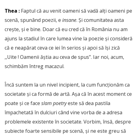
Thea :
Faptul că au venit oameni să vadă alți oameni pe
scenă, spunând poezii, e
insane
. Și comunitatea asta
crește, și e bine. Doar că eu cred că în România nu am
ajuns la stadiul în care lumea vine la poezie și consideră
că e neapărat ceva ce iei în serios și apoi să își zică
,,Uite ! Oamenii ăștia au ceva de spus”. Iar noi, acum,
schimbăm întreg macazul.
Încă suntem la un nivel incipient, la cum funcționăm ca
societate și ca formă de artă. Așa că în acest moment ce
poate și ce face
slam poetry
este să dea pastila
împachetată în dulciuri când vine vorba de a adresa
problemele existente în societate. Vorbim, însă, despre
subiecte foarte sensibile pe scenă, și ne este greu să