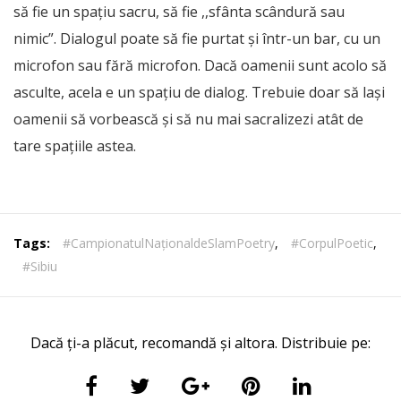
să fie un spațiu sacru, să fie ,,sfânta scândură sau
nimic”. Dialogul poate să fie purtat și într-un bar, cu un
microfon sau fără microfon. Dacă oamenii sunt acolo să
asculte, acela e un spațiu de dialog. Trebuie doar să lași
oamenii să vorbească și să nu mai sacralizezi atât de
tare spațiile astea.
Tags:
#CampionatulNaționaldeSlamPoetry
,
#CorpulPoetic
,
#Sibiu
Dacă ți-a plăcut, recomandă și altora. Distribuie pe: