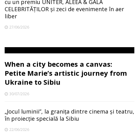
cu un premiu UNITER, ALEEA & GALA
CELEBRITĂȚILOR și zeci de evenimente în aer
liber
27/06/2026
When a city becomes a canvas:
Petite Marie’s artistic journey from
Ukraine to Sibiu
30/07/2026
„Jocul luminii”, la granița dintre cinema și teatru,
în proiecție specială la Sibiu
22/06/2026