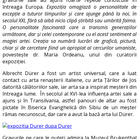
gravurile sale au ajuns foarte repede cunoscute în
întreaga Europa.
Expoziția omagiază o personalitate de
excepție a tuturor timpurilor și care ajunge până la noi, în
secolul XXI, fără să aibă nicio clipă știrbită sau umbrită faima.
O personalitate fascinantă care a transmis generațiilor
următoare, dar și celei contemporane cu el acest sentiment al
magiei artei. Creația sa numără lucrări de grafică, pictură,
chiar și de cercetare fiind un apropiat al cercurilor umaniste
,
povestește dr. Maria Ordeanu, unul din curatorii
expoziției.
Albrecht Dürer a fost un artist universal, care a luat
contact cu arta renașterii italiene, cu arta Țărilor de Jos
datorită călătoriilor sale, iar arta sa a inspirat meșterii din
întreaga lume. În secolul al XVI-lea influența artei sale a
ajuns și în Transilvania, astfel panouri de altar au fost
pictate în Biserica Evanghelică din Sibiu de un meșter
rămas necunoscut, dar care a avut la bază arta lui Dürer.
Gravurile pe care le puteți admira la Muzeul Brukenthal