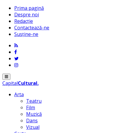
Prima pagină
Despre noi
Redacție
Contactează-ne
Susține-ne
Menu
Capital
Cultural
.
Arta
Teatru
Film
Muzică
Dans
Vizual