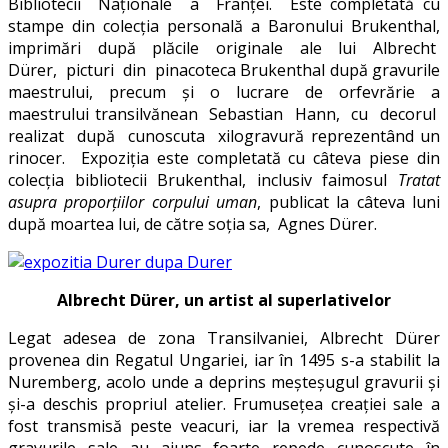
Bibliotecii Naţionale a Franţei. Este completată cu
stampe din colecţia personală a Baronului Brukenthal,
imprimări după plăcile originale ale lui Albrecht
Dürer, picturi din pinacoteca Brukenthal după gravurile
maestrului, precum şi o lucrare de orfevrărie a
maestrului transilvănean Sebastian Hann, cu decorul
realizat după cunoscuta xilogravură reprezentând un
rinocer. Expoziția este completată cu câteva piese din
colecția bibliotecii Brukenthal, inclusiv faimosul
Tratat
asupra proporțiilor corpului uman
, publicat la câteva luni
după moartea lui, de către soția sa, Agnes Dürer.
Albrecht Dürer, un artist al superlativelor
Legat adesea de zona Transilvaniei, Albrecht Dürer
provenea din Regatul Ungariei, iar în 1495 s-a stabilit la
Nuremberg, acolo unde a deprins meșteșugul gravurii și
și-a deschis propriul atelier. Frumusețea creației sale a
fost transmisă peste veacuri, iar la vremea respectivă