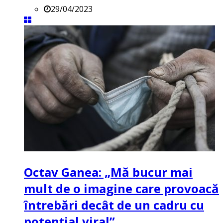
29/04/2023
Octav Ganea: „Mă bucur mai
mult de o imagine care provoacă
întrebări decât de un cadru cu
potenţial viral”