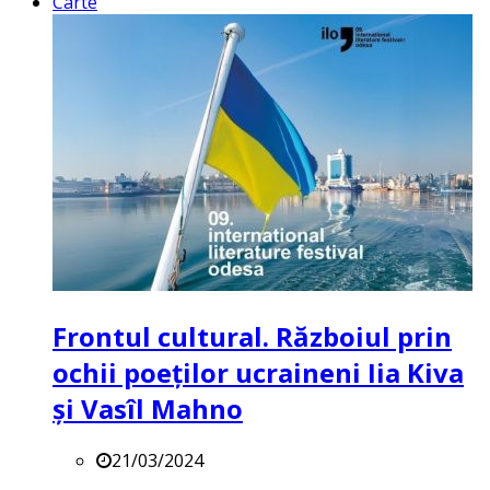
Carte
Frontul cultural. Războiul prin
ochii poeților ucraineni Iia Kiva
și Vasîl Mahno
21/03/2024