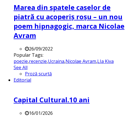
Marea din spatele caselor de
piatră cu acoperiș roșu – un nou
poem hipnagogic, marca Nicolae
Avram
26/09/2022
Popular Tags:
poezie
,
recenzie
,
Ucraina
,
Nicolae Avram
,
LIa Kiva
See All
Proză scurtă
Editorial
Capital Cultural.10 ani
16/01/2026