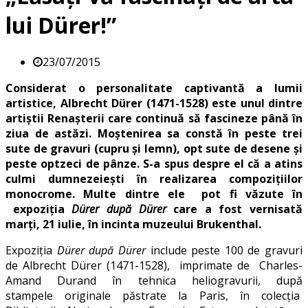
lui Dürer!”
23/07/2015
Considerat o personalitate captivantă a lumii
artistice, Albrecht Dürer (1471-1528) este unul dintre
artiștii Renașterii care continuă să fascineze până în
ziua de astăzi. Moștenirea sa constă în peste trei
sute de gravuri (cupru și lemn), opt sute de desene și
peste optzeci de pânze. S-a spus despre el că a atins
culmi dumnezeiești în realizarea compozițiilor
monocrome. Multe dintre ele pot fi văzute în
expoziţia
Dürer după Dürer
care a fost vernisată
marți, 21 iulie, în incinta muzeului Brukenthal.
Expoziţia
Dürer după Dürer
include peste 100 de gravuri
de Albrecht Dürer (1471-1528), imprimate de Charles-
Amand Durand în tehnica heliogravurii, după
stampele originale păstrate la Paris, în colecţia