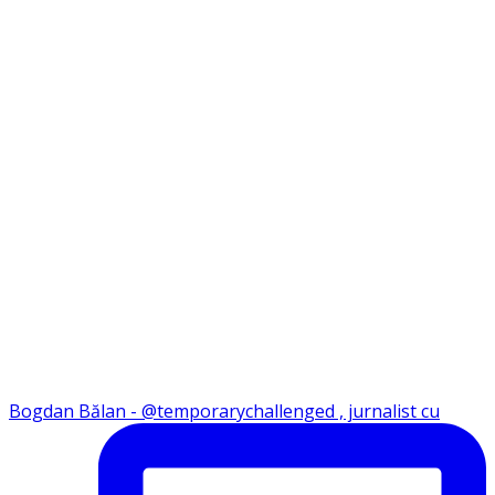
Bogdan Bălan - @temporarychallenged , jurnalist cu