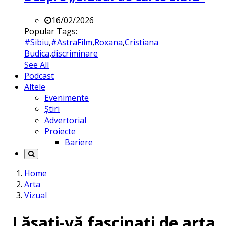
16/02/2026
Popular Tags:
#Sibiu
,
#AstraFilm
,
Roxana
,
Cristiana
Budica
,
discriminare
See All
Podcast
Altele
Evenimente
Știri
Advertorial
Proiecte
Bariere
Home
Arta
Vizual
„Lăsați-vă fascinați de arta