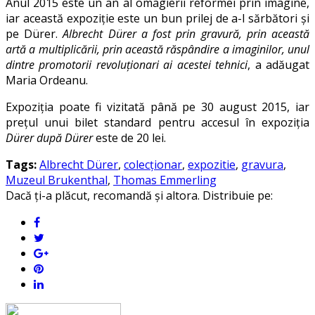
Anul 2015 este un an al omagierii reformei prin imagine,
iar această expoziție este un bun prilej de a-l sărbători și
pe Dürer.
Albrecht Dürer a fost prin gravură, prin această
artă a multiplicării, prin această răspândire a imaginilor, unul
dintre promotorii revoluționari ai acestei tehnici
, a adăugat
Maria Ordeanu.
Expoziția poate fi vizitată până pe 30 august 2015, iar
preţul unui bilet standard pentru accesul în expoziţia
Dürer după Dürer
este de 20 lei.
Tags:
Albrecht Dürer
,
colecționar
,
expozitie
,
gravura
,
Muzeul Brukenthal
,
Thomas Emmerling
Dacă ți-a plăcut, recomandă și altora. Distribuie pe: