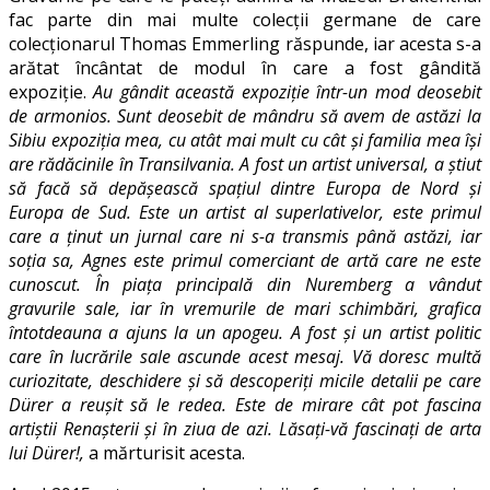
fac parte din mai multe colecții germane de care
colecționarul Thomas Emmerling răspunde, iar acesta s-a
arătat încântat de modul în care a fost gândită
expoziție.
Au gândit această expoziție într-un mod deosebit
de armonios. Sunt deosebit de mândru să avem de astăzi la
Sibiu expoziția mea, cu atât mai mult cu cât și familia mea își
are rădăcinile în Transilvania.
A fost un artist universal, a știut
să facă să depășească spațiul dintre Europa de Nord și
Europa de Sud. Este un artist al superlativelor, este primul
care a ținut un jurnal care ni s-a transmis până astăzi, iar
soția sa, Agnes este primul comerciant de artă care ne este
cunoscut. În piața principală din Nuremberg a vândut
gravurile sale, iar în vremurile de mari schimbări, grafica
întotdeauna a ajuns la un apogeu. A fost și un artist politic
care în lucrările sale ascunde acest mesaj. Vă doresc multă
curiozitate, deschidere și să descoperiți micile detalii pe care
Dürer a reușit să le redea. Este de mirare cât pot fascina
artiștii Renașterii și în ziua de azi. Lăsați-vă fascinați de arta
lui Dürer!,
a mărturisit acesta.