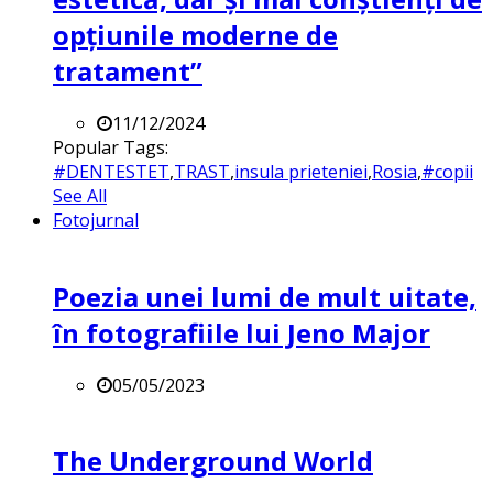
opțiunile moderne de
tratament”
11/12/2024
Popular Tags:
#DENTESTET
,
TRAST
,
insula prieteniei
,
Rosia
,
#copii
See All
Fotojurnal
Poezia unei lumi de mult uitate,
în fotografiile lui Jeno Major
05/05/2023
The Underground World