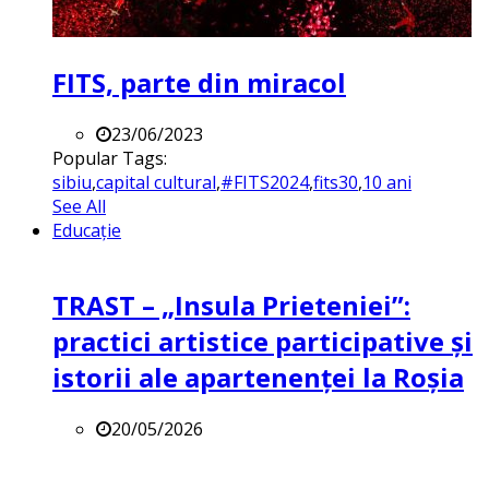
FITS, parte din miracol
23/06/2023
Popular Tags:
sibiu
,
capital cultural
,
#FITS2024
,
fits30
,
10 ani
See All
Educație
TRAST – „Insula Prieteniei”:
practici artistice participative și
istorii ale apartenenței la Roșia
20/05/2026