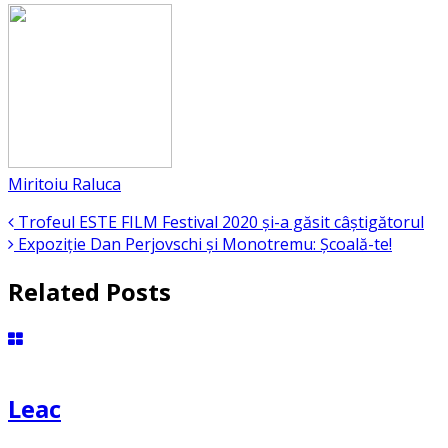
Miritoiu Raluca
Trofeul ESTE FILM Festival 2020 și-a găsit câștigătorul
Expoziție Dan Perjovschi și Monotremu: Școală-te!
Related Posts
Leac