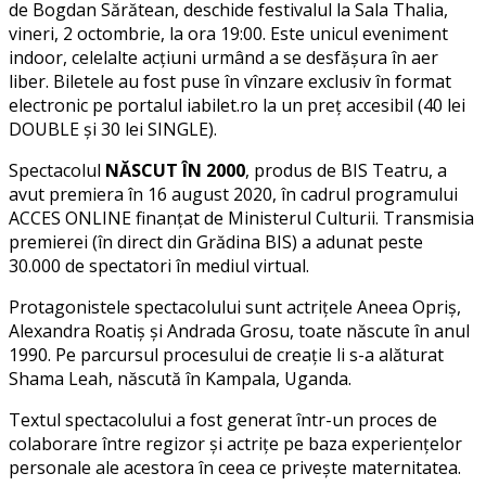
de Bogdan Sărătean, deschide festivalul la Sala Thalia,
vineri, 2 octombrie, la ora 19:00. Este unicul eveniment
indoor, celelalte acțiuni urmând a se desfășura în aer
liber. Biletele au fost puse în vînzare exclusiv în format
electronic pe portalul iabilet.ro la un preț accesibil (40 lei
DOUBLE și 30 lei SINGLE).
Spectacolul
NĂSCUT ÎN 2000
, produs de BIS Teatru, a
avut premiera în 16 august 2020, în cadrul programului
ACCES ONLINE finanțat de Ministerul Culturii. Transmisia
premierei (în direct din Grădina BIS) a adunat peste
30.000 de spectatori în mediul virtual.
Protagonistele spectacolului sunt actrițele Aneea Opriș,
Alexandra Roatiș și Andrada Grosu, toate născute în anul
1990. Pe parcursul procesului de creație li s-a alăturat
Shama Leah, născută în Kampala, Uganda.
Textul spectacolului a fost generat într-un proces de
colaborare între regizor și actrițe pe baza experiențelor
personale ale acestora în ceea ce privește maternitatea.