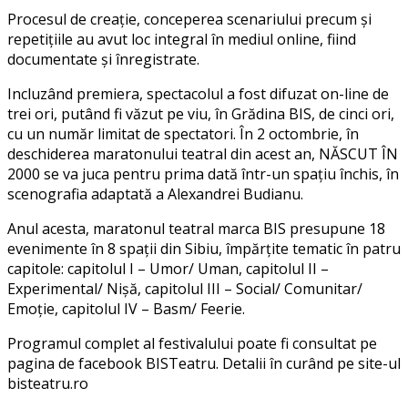
Procesul de creație, conceperea scenariului precum și
repetițiile au avut loc integral în mediul online, fiind
documentate și înregistrate.
Incluzând premiera, spectacolul a fost difuzat on-line de
trei ori, putând fi văzut pe viu, în Grădina BIS, de cinci ori,
cu un număr limitat de spectatori. În 2 octombrie, în
deschiderea maratonului teatral din acest an, NĂSCUT ÎN
2000 se va juca pentru prima dată într-un spațiu închis, în
scenografia adaptată a Alexandrei Budianu.
Anul acesta, maratonul teatral marca BIS presupune 18
evenimente în 8 spații din Sibiu, împărțite tematic în patru
capitole: capitolul I – Umor/ Uman, capitolul II –
Experimental/ Nișă, capitolul III – Social/ Comunitar/
Emoție, capitolul IV – Basm/ Feerie.
Programul complet al festivalului poate fi consultat pe
pagina de facebook BISTeatru. Detalii în curând pe site-ul
bisteatru.ro