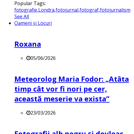
Popular Tags:
fotografie
,
Londra
,
fotojurnal
,
fotograf
,
fotojurnalism
See All
Oameni și Locuri
Roxana
05/06/2026
Meteorolog Maria Fodor: „Atâta
timp cât vor fi nori pe cer,
această meserie va exista”
23/03/2026
Fotografii alb negru și dovleac