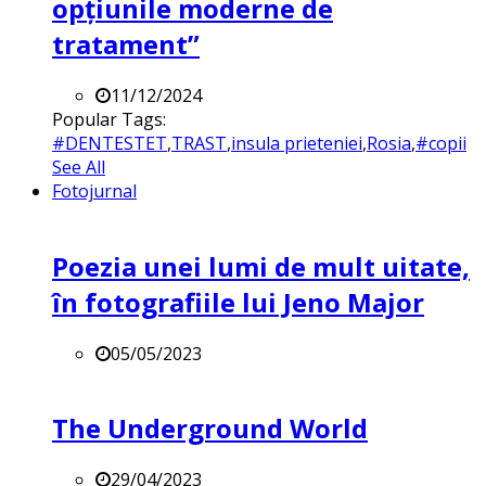
opțiunile moderne de
tratament”
11/12/2024
Popular Tags:
#DENTESTET
,
TRAST
,
insula prieteniei
,
Rosia
,
#copii
See All
Fotojurnal
Poezia unei lumi de mult uitate,
în fotografiile lui Jeno Major
05/05/2023
The Underground World
29/04/2023