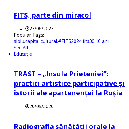
FITS, parte din miracol
23/06/2023
Popular Tags:
sibiu
,
capital cultural
,
#FITS2024
,
fits30
,
10 ani
See All
Educație
TRAST – „Insula Prieteniei”:
practici artistice participative și
istorii ale apartenenței la Roșia
20/05/2026
Radiografia sănătății orale la