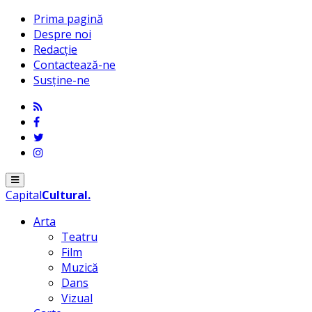
Prima pagină
Despre noi
Redacție
Contactează-ne
Susține-ne
Menu
Capital
Cultural
.
Arta
Teatru
Film
Muzică
Dans
Vizual