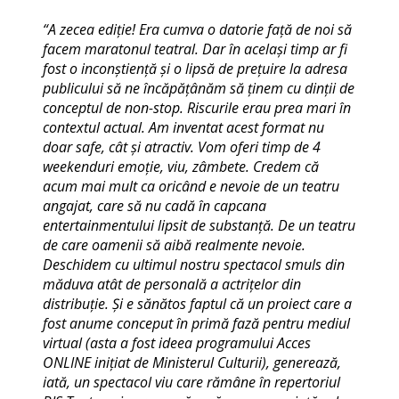
“A zecea ediție! Era cumva o datorie față de noi să
facem maratonul teatral. Dar în același timp ar fi
fost o inconștiență și o lipsă de prețuire la adresa
publicului să ne încăpățânăm să ținem cu dinții de
conceptul de non-stop. Riscurile erau prea mari în
contextul actual. Am inventat acest format nu
doar safe, cât și atractiv. Vom oferi timp de 4
weekenduri emoție, viu, zâmbete. Credem că
acum mai mult ca oricând e nevoie de un teatru
angajat, care să nu cadă în capcana
entertainmentului lipsit de substanță. De un teatru
de care oamenii să aibă realmente nevoie.
Deschidem cu ultimul nostru spectacol smuls din
măduva atât de personală a actrițelor din
distribuție. Și e sănătos faptul că un proiect care a
fost anume conceput în primă fază pentru mediul
virtual (asta a fost ideea programului Acces
ONLINE inițiat de Ministerul Culturii), generează,
iată, un spectacol viu care rămâne în repertoriul