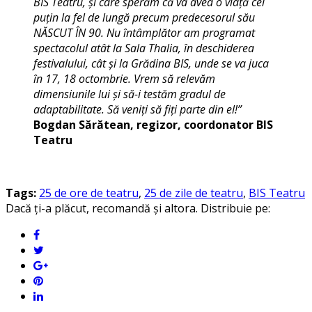
BIS Teatru, și care sperăm că va avea o viață cel
puțin la fel de lungă precum predecesorul său
NĂSCUT ÎN 90. Nu întâmplător am programat
spectacolul atât la Sala Thalia, în deschiderea
festivalului, cât și la Grădina BIS, unde se va juca
în 17, 18 octombrie. Vrem să relevăm
dimensiunile lui și să-i testăm gradul de
adaptabilitate. Să veniți să fiți parte din el!”
Bogdan Sărătean, regizor, coordonator BIS
Teatru
Tags:
25 de ore de teatru
,
25 de zile de teatru
,
BIS Teatru
Dacă ți-a plăcut, recomandă și altora. Distribuie pe: