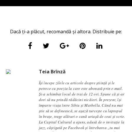
Dacă ți-a plăcut, recomandă și altora. Distribuie pe:
Teia Brînză
Își începe zilele cu articole despre știință și le
petrece cu poezia la care este abonată prin e-mail.
Și-a schimbat locul de trai de 12 ori. Spune că și-ar
dori să nu prindă rădăcini nicăieri. În prezent, își
împarte viața între Sibiu și Marbella. Când nu mai
știe să se definească, se aşază turcește cu laptopul
în brațe, trage alături o cană uriașă de ceai și scrie.
La Capital Cultural a ajuns, adusă de o invitație la
jazz, câștigată pe Facebook și întrebarea „tu mai