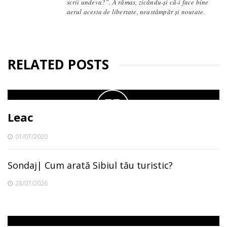
scrii undeva?”. A rămas, zicându-și că-i face bine
aerul acesta de libertate, neastâmpăr și noutate.
RELATED POSTS
Leac
01/07/2020
Sondaj| Cum arată Sibiul tău turistic?
28/07/2026