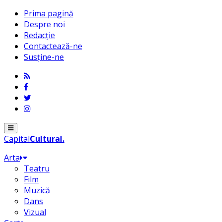
Prima pagină
Despre noi
Redacție
Contactează-ne
Susține-ne
Menu
Capital
Cultural
.
Arta
Teatru
Film
Muzică
Dans
Vizual