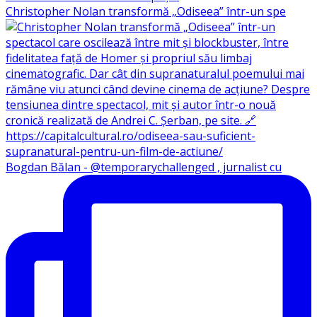
Christopher Nolan transformă „Odiseea” într-un spe
Bogdan Bălan - @temporarychallenged , jurnalist cu