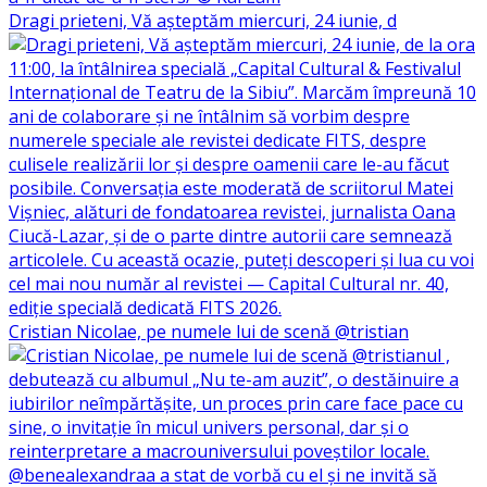
Dragi prieteni, Vă așteptăm miercuri, 24 iunie, d
Cristian Nicolae, pe numele lui de scenă @tristian