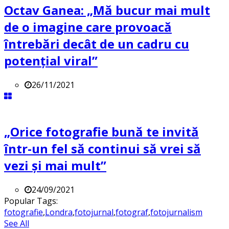
Octav Ganea: „Mă bucur mai mult
de o imagine care provoacă
întrebări decât de un cadru cu
potenţial viral”
26/11/2021
„Orice fotografie bună te invită
într-un fel să continui să vrei să
vezi și mai mult”
24/09/2021
Popular Tags:
fotografie
,
Londra
,
fotojurnal
,
fotograf
,
fotojurnalism
See All