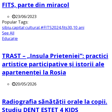
FITS, parte din miracol
23/06/2023
Popular Tags:
sibiu
,
capital cultural
,
#FITS2024
,
fits30
,
10 ani
See All
Educație
TRAST – „Insula Prieteniei”: practici
artistice participative și istorii ale
apartenenței la Roșia
20/05/2026
Radiografia sănătății orale la copii.
Studiu DENT ESTET 4 KIDS