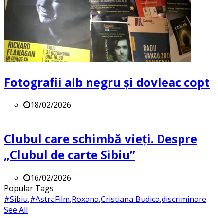
Fotografii alb negru și dovleac copt
18/02/2026
Clubul care schimbă vieți. Despre
„Clubul de carte Sibiu”
16/02/2026
Popular Tags:
#Sibiu
,
#AstraFilm
,
Roxana
,
Cristiana Budica
,
discriminare
See All