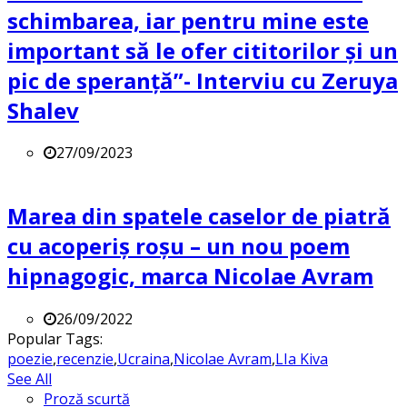
schimbarea, iar pentru mine este
important să le ofer cititorilor și un
pic de speranță”- Interviu cu Zeruya
Shalev
27/09/2023
Marea din spatele caselor de piatră
cu acoperiș roșu – un nou poem
hipnagogic, marca Nicolae Avram
26/09/2022
Popular Tags:
poezie
,
recenzie
,
Ucraina
,
Nicolae Avram
,
LIa Kiva
See All
Proză scurtă