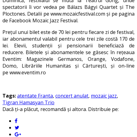
Duminică, festivalul se mută la Teatrul Gong, unde
spectatorii îi vor vedea pe Bálazs Bágyi Quartet și The
Ploctones. Detalii pe www.mozaicfestival.com și pe pagina
de Facebook Mozaic Jazz Festival.
Prețul unui bilet este de 70 lei pentru fiecare zi de festival,
iar abonamentul valabil pentru cele trei zile costă 170 de
lei. Elevii, studenții și pensionarii beneficiază de
reducere. Biletele și abonamentele se găsesc în rețeaua
Eventim: Magazinele Germanos, Orange, Vodafone,
Domo, Librăriile Humanitas și Cărturești, și on-line
pe www.eventim.ro
Tags:
atentate Franta
,
concert anulat
,
mozaic jazz
,
Tigran Hamasyan Trio
Dacă ți-a plăcut, recomandă și altora. Distribuie pe: