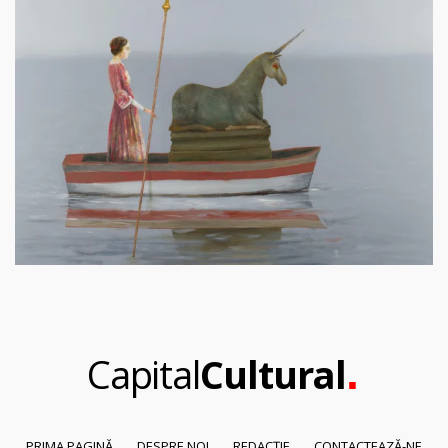
.
Capital
Cultural
PRIMA PAGINĂ
DESPRE NOI
REDACȚIE
CONTACTEAZĂ-NE