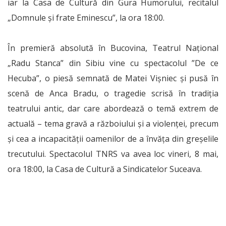
iar la Casa de Cultură din Gura Humorului, recitalul
„Domnule şi frate Eminescu”, la ora 18:00.
În premieră absolută în Bucovina, Teatrul Naţional
„Radu Stanca” din Sibiu vine cu spectacolul ”De ce
Hecuba”, o piesă semnată de Matei Vişniec și pusă în
scenă de Anca Bradu, o tragedie scrisă în tradiţia
teatrului antic, dar care abordează o temă extrem de
actuală – tema gravă a războiului şi a violenţei, precum
şi cea a incapacităţii oamenilor de a învăţa din greşelile
trecutului. Spectacolul TNRS va avea loc vineri, 8 mai,
ora 18:00, la Casa de Cultură a Sindicatelor Suceava.