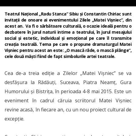
Teatrul Național „Radu Stanca” Sibiu şi Constantin Chiriac sunt
invitații de onoare ai evenimentului Zilele „Matei Vișniec”, din
acest an. Va fi o sărbătoare culturală, o ocazie ideală pentru o
dezbatere în jurul naturii intime a teatrului, în jurul mesajului
social şi estetic, individual şi emoţional pe care îl transmite
creaţia teatrală. Tema pe care o propune dramaturgul Matei
Vișniec pentru acest an este: „O mască râde, o mască plânge”,
cele două măşti fiind de fapt simbolurile artei teatrale.
Cea de-a treia ediție a Zilelor „Matei Vişniec” se va
desfășura la Rădăuți, Suceava, Piatra Neamț, Gura
Humorului și Bistrița, în perioada 4-8 mai 2015. Este un
eveniment în cadrul căruia scriitorul Matei Vișniec
revine acasă, în fiecare an, cu un nou proiect cultural de
excepție.