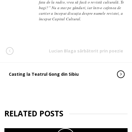
fata de la radio, vrea să facă o revistă culturală. Te
bagi?” Nu a stat pe gânduri, iar într-o cafenea de
cartier a început discuția despre numele revistei, a
început Capital Cultural.
Lucian Blaga sărbătorit prin poezie
Casting la Teatrul Gong din Sibiu
RELATED POSTS