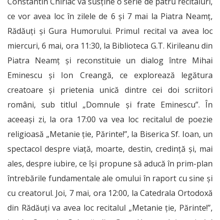
Constantin Chiriac va susține o serie de patru recitaluri,
ce vor avea loc în zilele de 6 și 7 mai la Piatra Neamț,
Rădăuți și Gura Humorului. Primul recital va avea loc
miercuri, 6 mai, ora 11:30, la Biblioteca G.T. Kirileanu din
Piatra Neamț și reconstituie un dialog între Mihai
Eminescu şi Ion Creangă, ce explorează legătura
creatoare şi prietenia unică dintre cei doi scriitori
români, sub titlul „Domnule şi frate Eminescu”. În
aceeași zi, la ora 17:00 va vea loc recitalul de poezie
religioasă „Metanie ţie, Părinte!”, la Biserica Sf. Ioan, un
spectacol despre viaţă, moarte, destin, credinţă şi, mai
ales, despre iubire, ce îşi propune să aducă în prim-plan
întrebările fundamentale ale omului în raport cu sine şi
cu creatorul. Joi, 7 mai, ora 12:00, la Catedrala Ortodoxă
din Rădăuți va avea loc recitalul „Metanie ţie, Părinte!”,