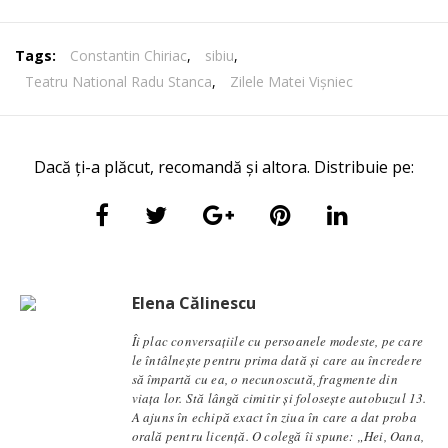
Tags:
Constantin Chiriac
,
sibiu
,
Teatru National Radu Stanca
,
Zilele Matei Vișniec
Dacă ți-a plăcut, recomandă și altora. Distribuie pe:
Elena Călinescu
Îi plac conversaţiile cu persoanele modeste, pe care
le întâlneşte pentru prima dată şi care au încredere
să împartă cu ea, o necunoscută, fragmente din
viaţa lor. Stă lângă cimitir și foloseşte autobuzul 13.
A ajuns în echipă exact în ziua în care a dat proba
orală pentru licență. O colegă îi spune: „Hei, Oana,