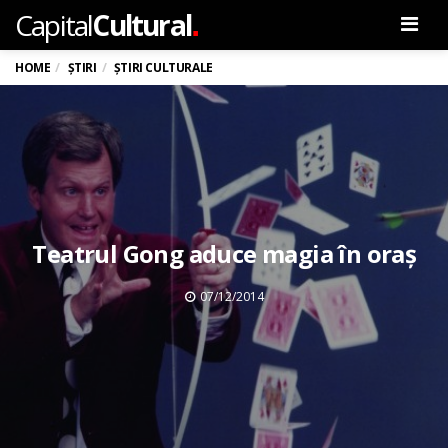
.
Capital
Cultural
Men
HOME
ȘTIRI
ȘTIRI CULTURALE
Teatrul Gong aduce magia în oraș
07/12/2014