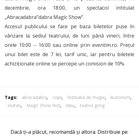
decembrie, ora 18:00, un spectacol intitulat
„Abracadabra”dabra Magic Show”.
Accesul publicului se face pe baza biletelor puse în
vânzare la sediul teatrului, de luni până vineri, între
orele 10:00 – 16:00 sau online prin eventim.ro. Prețul
unui bilet este de 7 lei, tarif unic, iar pentru biletele
achiziționate online se percepe un comision de 10%.
Tags:
abracadabra
,
copii
,
festivalul de magie
,
iluzionism
,
invitati
,
Magic Show fest
,
sibiu
,
teatrul gong
Dacă ți-a plăcut, recomandă și altora. Distribuie pe: