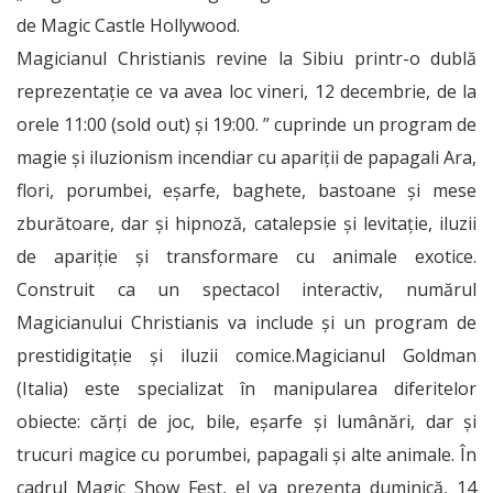
de Magic Castle Hollywood.
Magicianul Christianis revine la Sibiu printr-o dublă
reprezentație ce va avea loc vineri, 12 decembrie, de la
orele 11:00 (sold out) şi 19:00. ” cuprinde un program de
magie și iluzionism incendiar cu apariții de papagali Ara,
flori, porumbei, eșarfe, baghete, bastoane și mese
zburătoare, dar și hipnoză, catalepsie și levitație, iluzii
de apariție și transformare cu animale exotice.
Construit ca un spectacol interactiv, numărul
Magicianului Christianis va include și un program de
prestidigitație și iluzii comice.Magicianul Goldman
(Italia) este specializat în manipularea diferitelor
obiecte: cărți de joc, bile, eșarfe și lumânări, dar și
trucuri magice cu porumbei, papagali și alte animale. În
cadrul Magic Show Fest, el va prezenta duminică, 14