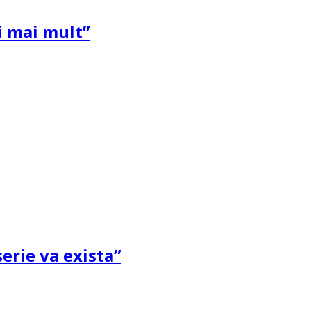
și mai mult”
erie va exista”