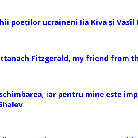
hii poeților ucraineni Iia Kiva și Vasî
ttanach Fitzgerald, my friend from th
schimbarea, iar pentru mine este impor
 Shalev