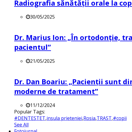
Radiografia sănătății orale la co
30/05/2025
Dr. Marius Ion: „În ortodonție, t
pacientul”
21/05/2025
Dr. Dan Boariu: „Pacienții sunt di
moderne de tratament”
11/12/2024
Popular Tags:
#DENTESTET
,
insula prieteniei
,
Rosia
,
TRAST
,
#copii
See All
Fotojurnal