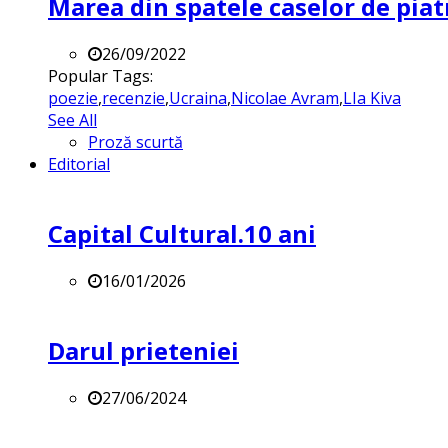
Marea din spatele caselor de pia
26/09/2022
Popular Tags:
poezie
,
recenzie
,
Ucraina
,
Nicolae Avram
,
LIa Kiva
See All
Proză scurtă
Editorial
Capital Cultural.10 ani
16/01/2026
Darul prieteniei
27/06/2024