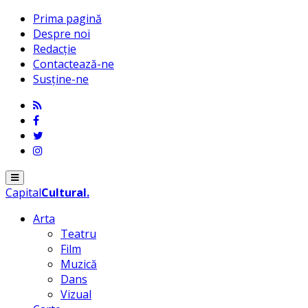
Prima pagină
Despre noi
Redacție
Contactează-ne
Susține-ne
Menu
Capital
Cultural
.
Arta
Teatru
Film
Muzică
Dans
Vizual