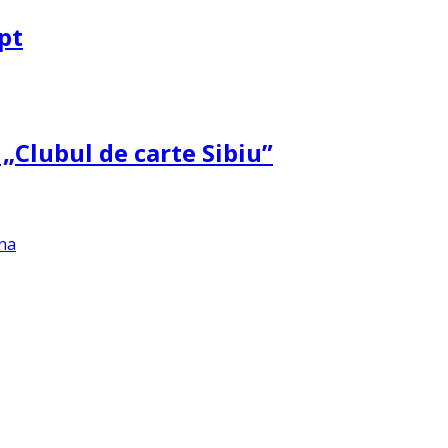
pt
 „Clubul de carte Sibiu”
na