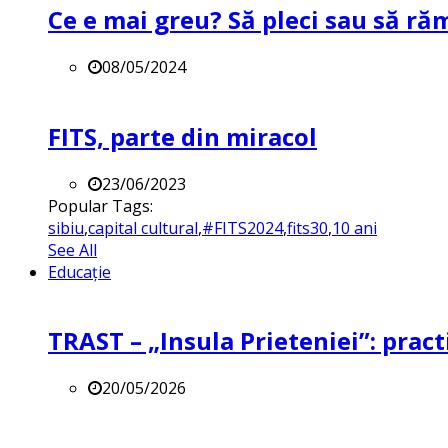
Ce e mai greu? Să pleci sau să ră
08/05/2024
FITS, parte din miracol
23/06/2023
Popular Tags:
sibiu
,
capital cultural
,
#FITS2024
,
fits30
,
10 ani
See All
Educație
TRAST – „Insula Prieteniei”: practi
20/05/2026