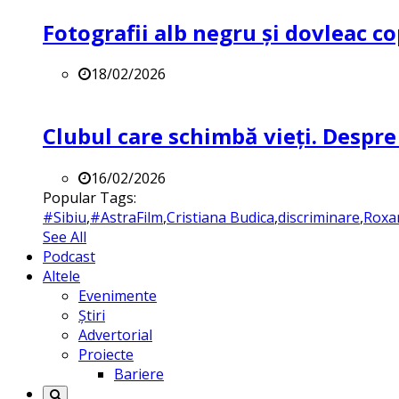
Fotografii alb negru și dovleac co
18/02/2026
Clubul care schimbă vieți. Despre
16/02/2026
Popular Tags:
#Sibiu
,
#AstraFilm
,
Cristiana Budica
,
discriminare
,
Roxa
See All
Podcast
Altele
Evenimente
Știri
Advertorial
Proiecte
Bariere