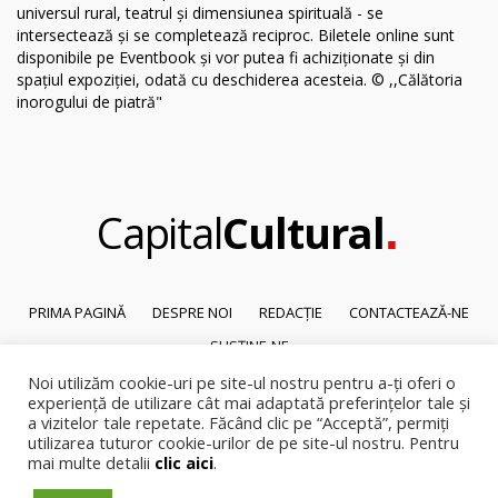
.
Capital
Cultural
PRIMA PAGINĂ
DESPRE NOI
REDACȚIE
CONTACTEAZĂ-NE
SUSȚINE-NE
Noi utilizăm cookie-uri pe site-ul nostru pentru a-ți oferi o
© 2026
Capital Cultural
.
experiență de utilizare cât mai adaptată preferințelor tale și
Reproducerea integrală sau parțială a textelor sau a ilustrațiilor din orice
a vizitelor tale repetate. Făcând clic pe “Acceptă”, permiți
pagină a site-ului este posibilă numai cu acordul prealabil scris al Capital
utilizarea tuturor cookie-urilor de pe site-ul nostru. Pentru
mai multe detalii
clic aici
.
Cultural.
Pirateria intelectuala se pedepsește conform legii.