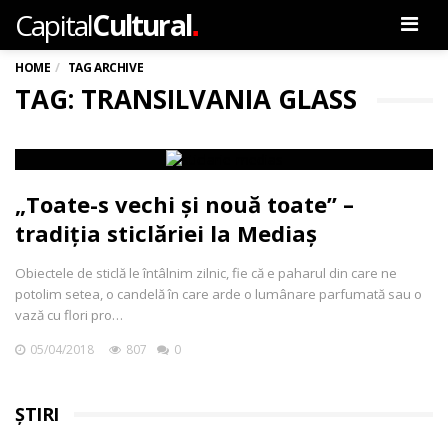
.
Capital
Cultural
Men
HOME
TAG ARCHIVE
TAG: TRANSILVANIA GLASS
„Toate-s vechi și nouă toate” –
tradiția sticlăriei la Mediaș
Obiectele de sticlă le întâlnim zilnic, fie că e paharul din care ne
potolim setea, o candelă în care arde o lumânare parfumată sau o
vază cu flori pro…
05/04/2018
807
0
ȘTIRI