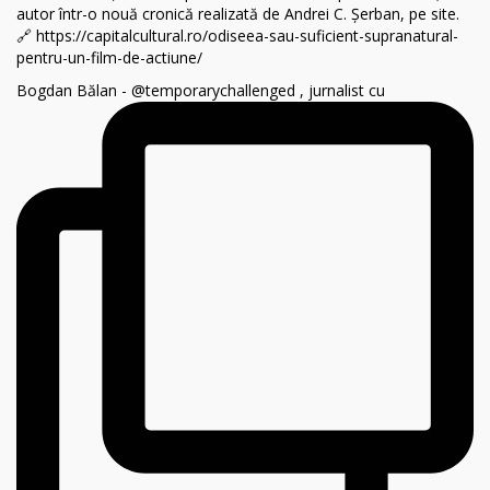
Bogdan Bălan - @temporarychallenged , jurnalist cu