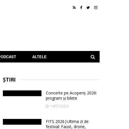
PODCAST
ALTELE
ȘTIRI
Concerte pe Acoperiș 2026:
program și bilete
14/07/2026
FITS 2026|Ultima zi de
festival: Faust, drone,