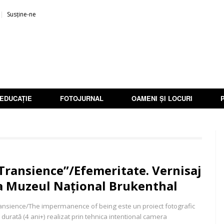
Susține-ne
EDUCAȚIE
FOTOJURNAL
OAMENI ȘI LOCURI
Transience”/Efemeritate. Vernisaj
a Muzeul Național Brukenthal
ansience/The impermanence of being este un proiect fotografic
 durată (4 ani+) realizat prin tehnica intentional camera