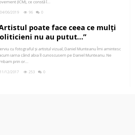
vement (ICM), ce constă î…
04/06/2019
96
0
Artistul poate face ceea ce mulți
oliticieni nu au putut…”
terviu cu fotograful și artistul vizual, Daniel Munteanu Îmi amintesc
 acum iarna când abia îl cunoscusem pe Daniel Munteanu. Ne
imbam prin or…
11/12/2017
253
0