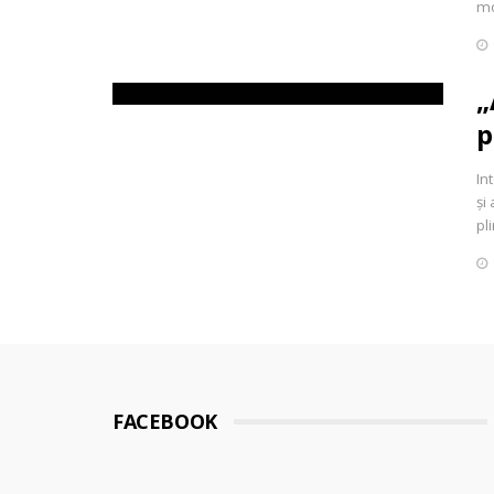
mo
„
p
In
și
pl
FACEBOOK