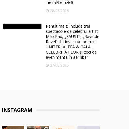
lumini&muzică
28/06/2026
Penultima zi include trei
spectacole de celebrul artist
Milo Rau, „FAUST”, „Rave de
Ravel” distins cu un premiu
UNITER, ALEEA & GALA
CELEBRITĂȚILOR și zeci de
evenimente în aer liber
27/06/2026
INSTAGRAM