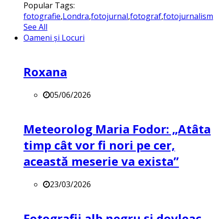
Popular Tags:
fotografie
,
Londra
,
fotojurnal
,
fotograf
,
fotojurnalism
See All
Oameni și Locuri
Roxana
05/06/2026
Meteorolog Maria Fodor: „Atâta
timp cât vor fi nori pe cer,
această meserie va exista”
23/03/2026
Fotografii alb negru și dovleac