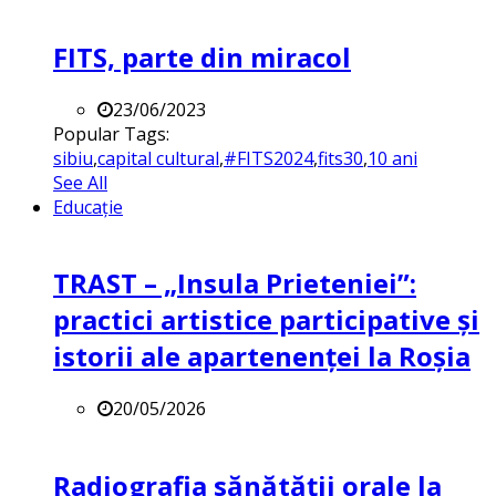
FITS, parte din miracol
23/06/2023
Popular Tags:
sibiu
,
capital cultural
,
#FITS2024
,
fits30
,
10 ani
See All
Educație
TRAST – „Insula Prieteniei”:
practici artistice participative și
istorii ale apartenenței la Roșia
20/05/2026
Radiografia sănătății orale la