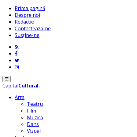
Prima pagină
Despre noi
Redacție
Contactează-ne
Susține-ne
Menu
Capital
Cultural
.
Arta
Teatru
Film
Muzică
Dans
Vizual