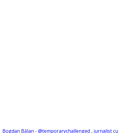
Bogdan Bălan - @temporarychallenged , jurnalist cu