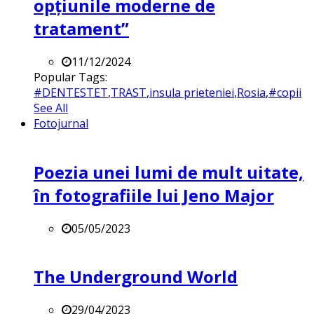
opțiunile moderne de
tratament”
11/12/2024
Popular Tags:
#DENTESTET
,
TRAST
,
insula prieteniei
,
Rosia
,
#copii
See All
Fotojurnal
Poezia unei lumi de mult uitate,
în fotografiile lui Jeno Major
05/05/2023
The Underground World
29/04/2023