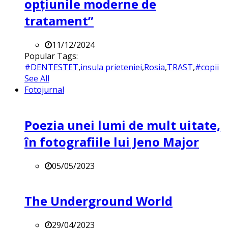
opțiunile moderne de
tratament”
11/12/2024
Popular Tags:
#DENTESTET
,
insula prieteniei
,
Rosia
,
TRAST
,
#copii
See All
Fotojurnal
Poezia unei lumi de mult uitate,
în fotografiile lui Jeno Major
05/05/2023
The Underground World
29/04/2023