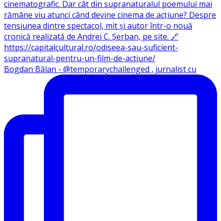
Bogdan Bălan - @temporarychallenged , jurnalist cu