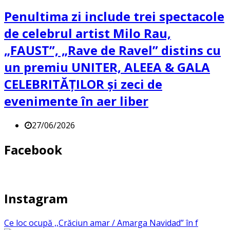
Penultima zi include trei spectacole
de celebrul artist Milo Rau,
„FAUST”, „Rave de Ravel” distins cu
un premiu UNITER, ALEEA & GALA
CELEBRITĂȚILOR și zeci de
evenimente în aer liber
27/06/2026
Facebook
Instagram
Ce loc ocupă ,,Crăciun amar / Amarga Navidad” în f