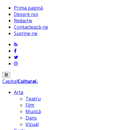
Prima pagină
Despre noi
Redacție
Contactează-ne
Susține-ne
Menu
Capital
Cultural
.
Arta
Teatru
Film
Muzică
Dans
Vizual