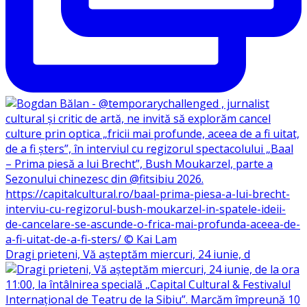
Dragi prieteni, Vă așteptăm miercuri, 24 iunie, d