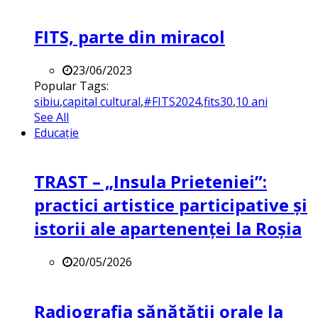
FITS, parte din miracol
23/06/2023
Popular Tags:
sibiu
,
capital cultural
,
#FITS2024
,
fits30
,
10 ani
See All
Educație
TRAST – „Insula Prieteniei”:
practici artistice participative și
istorii ale apartenenței la Roșia
20/05/2026
Radiografia sănătății orale la