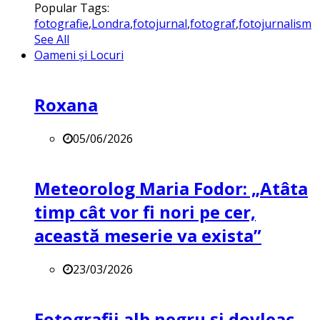
Popular Tags:
fotografie
,
Londra
,
fotojurnal
,
fotograf
,
fotojurnalism
See All
Oameni și Locuri
Roxana
05/06/2026
Meteorolog Maria Fodor: „Atâta
timp cât vor fi nori pe cer,
această meserie va exista”
23/03/2026
Fotografii alb negru și dovleac