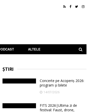
PODCAST
ALTELE
ȘTIRI
Concerte pe Acoperiș 2026:
program și bilete
14/07/2026
FITS 2026|Ultima zi de
festival: Faust, drone,