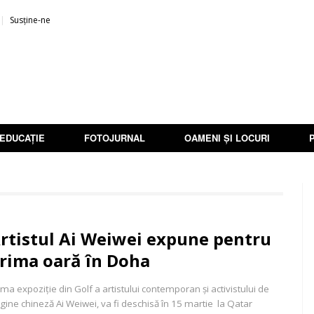
Susține-ne
EDUCAȚIE
FOTOJURNAL
OAMENI ȘI LOCURI
rtistul Ai Weiwei expune pentru
rima oară în Doha
ima expoziție din Golf a artistului contemporan și activistului de
igine chineză Ai Weiwei, va fi deschisă în 15 martie la Qatar