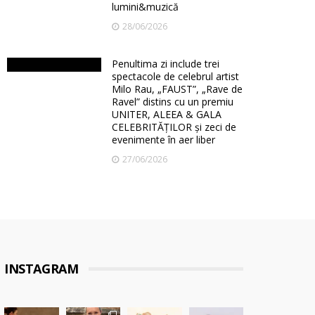
lumini&muzică
28/06/2026
Penultima zi include trei
spectacole de celebrul artist
Milo Rau, „FAUST”, „Rave de
Ravel” distins cu un premiu
UNITER, ALEEA & GALA
CELEBRITĂȚILOR și zeci de
evenimente în aer liber
27/06/2026
INSTAGRAM