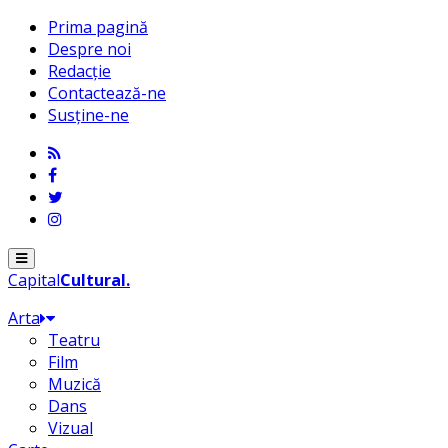
Prima pagină
Despre noi
Redacție
Contactează-ne
Susține-ne
Menu
Capital
Cultural
.
Arta
Teatru
Film
Muzică
Dans
Vizual