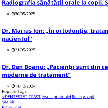
Radiografia sănătății orale la copii.
30/05/2025
Dr. Marius Ion: „În ortodonție, trat
pacientul”
21/05/2025
Dr. Dan Boariu: „Pacienții sunt din ce
moderne de tratament”
11/12/2024
Popular Tags:
#DENTESTET
,
TRAST
,
insula prieteniei
,
Rosia
,
#copii
See All
Fotojurnal