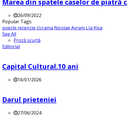
Marea din spatele caselor de piatră
26/09/2022
Popular Tags:
poezie
,
recenzie
,
Ucraina
,
Nicolae Avram
,
LIa Kiva
See All
Proză scurtă
Editorial
Capital Cultural.10 ani
16/01/2026
Darul prieteniei
27/06/2024