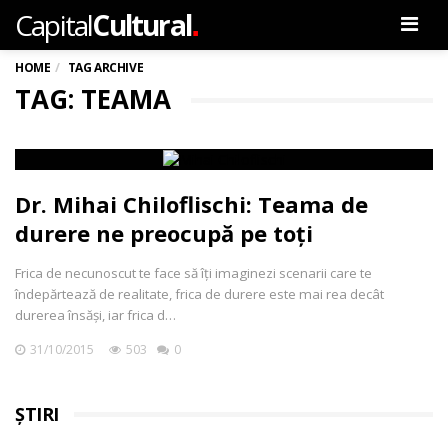
.
Capital
Cultural
Men
HOME
TAG ARCHIVE
TAG: TEAMA
Dr. Mihai Chiloflischi: Teama de
durere ne preocupă pe toți
Frica de necunoscut te face să îți imaginezi scenarii care te
îndepărtează de realitate, frica de durere este mai rea decât
durerea însăşi, iar frica d…
31/10/2015
503
0
ȘTIRI