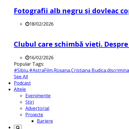
Fotografii alb negru și dovleac co
18/02/2026
Clubul care schimbă vieți. Despre
16/02/2026
Popular Tags:
#Sibiu
,
#AstraFilm
,
Roxana
,
Cristiana Budica
,
discrimin
See All
Podcast
Altele
Evenimente
Știri
Advertorial
Proiecte
Bariere