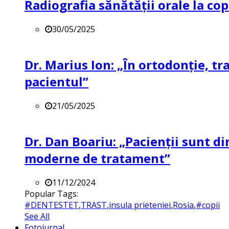
Radiografia sănătății orale la co
30/05/2025
Dr. Marius Ion: „În ortodonție, t
pacientul”
21/05/2025
Dr. Dan Boariu: „Pacienții sunt di
moderne de tratament”
11/12/2024
Popular Tags:
#DENTESTET
,
TRAST
,
insula prieteniei
,
Rosia
,
#copii
See All
Fotojurnal