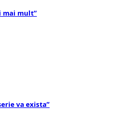
și mai mult”
erie va exista”