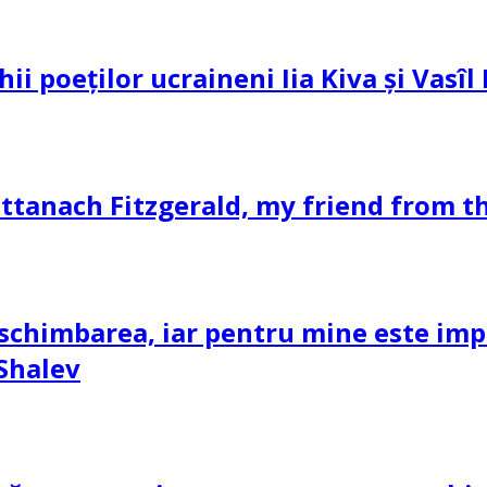
hii poeților ucraineni Iia Kiva și Vasî
ttanach Fitzgerald, my friend from th
schimbarea, iar pentru mine este impor
 Shalev