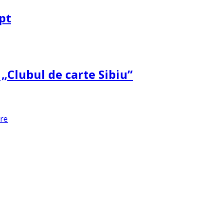
pt
 „Clubul de carte Sibiu”
are