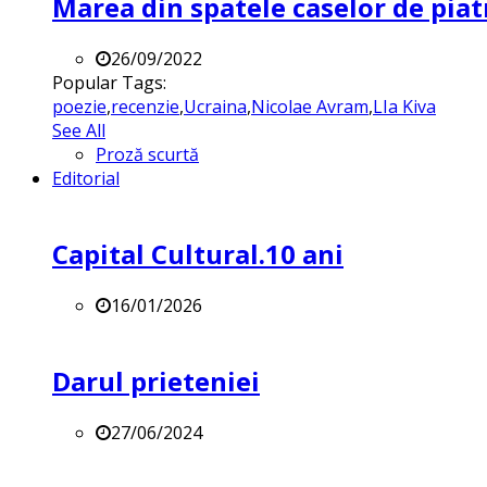
Marea din spatele caselor de pia
26/09/2022
Popular Tags:
poezie
,
recenzie
,
Ucraina
,
Nicolae Avram
,
LIa Kiva
See All
Proză scurtă
Editorial
Capital Cultural.10 ani
16/01/2026
Darul prieteniei
27/06/2024