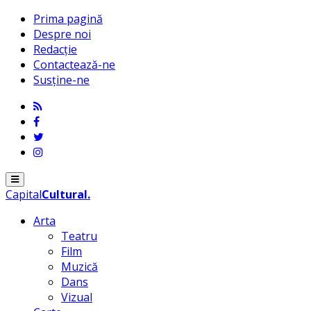
Prima pagină
Despre noi
Redacție
Contactează-ne
Susține-ne
Menu
Capital
Cultural
.
Arta
Teatru
Film
Muzică
Dans
Vizual