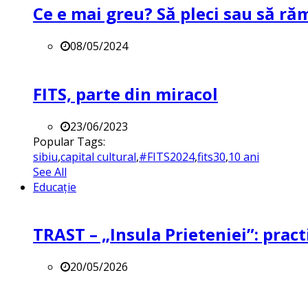
Ce e mai greu? Să pleci sau să ră
08/05/2024
FITS, parte din miracol
23/06/2023
Popular Tags:
sibiu
,
capital cultural
,
#FITS2024
,
fits30
,
10 ani
See All
Educație
TRAST – „Insula Prieteniei”: practi
20/05/2026