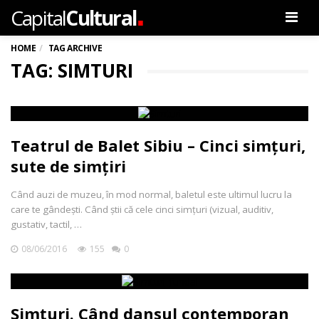
.
Capital
Cultural
Men
HOME
TAG ARCHIVE
TAG: SIMTURI
Teatrul de Balet Sibiu – Cinci simţuri,
sute de simţiri
Când auzi de muzeu, în mod normal, baletul este ultimul lucru la
care te gândeşti. Când ştii că cele cinci simţuri (vizual, auditiv,
gustativ, tactil, …
08/06/2016
155
0
Simțuri. Când dansul contemporan