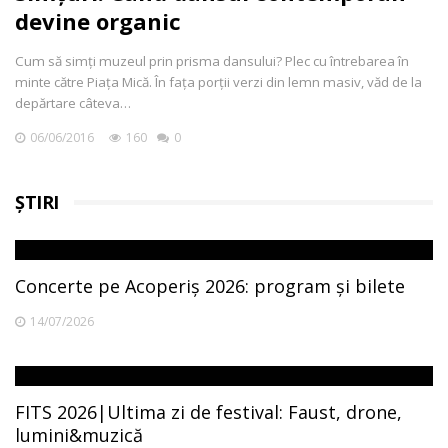
devine organic
Cum să simți muzeul prin prisma dansului? Plec cu întrebarea în
minte către Piața Mică. În fața porții verzi din lemn masiv, văd de la
depărtare câteva…
06/06/2016
160
0
ȘTIRI
Concerte pe Acoperiș 2026: program și bilete
14/07/2026
FITS 2026|Ultima zi de festival: Faust, drone,
lumini&muzică