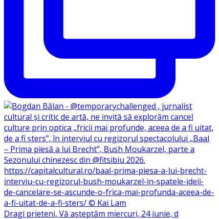
Dragi prieteni, Vă așteptăm miercuri, 24 iunie, d