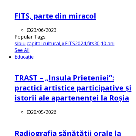
FITS, parte din miracol
23/06/2023
Popular Tags:
sibiu
,
capital cultural
,
#FITS2024
,
fits30
,
10 ani
See All
Educație
TRAST – „Insula Prieteniei”:
practici artistice participative și
istorii ale apartenenței la Roșia
20/05/2026
Radiografia sănătății orale la