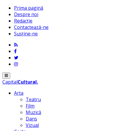
Prima pagină
Despre noi
Redacție
Contactează-ne
Susține-ne
Menu
Capital
Cultural
.
Arta
Teatru
Film
Muzică
Dans
Vizual