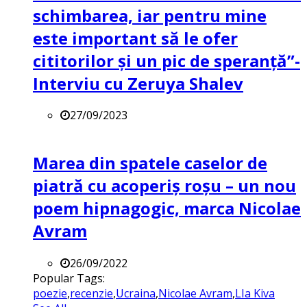
schimbarea, iar pentru mine
este important să le ofer
cititorilor și un pic de speranță”-
Interviu cu Zeruya Shalev
27/09/2023
Marea din spatele caselor de
piatră cu acoperiș roșu – un nou
poem hipnagogic, marca Nicolae
Avram
26/09/2022
Popular Tags:
poezie
,
recenzie
,
Ucraina
,
Nicolae Avram
,
LIa Kiva