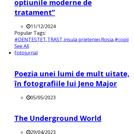
opțiunile moderne de
tratament”
11/12/2024
Popular Tags:
#DENTESTET
,
TRAST
,
insula prieteniei
,
Rosia
,
#copii
See All
Fotojurnal
Poezia unei lumi de mult uitate,
în fotografiile lui Jeno Major
05/05/2023
The Underground World
29/04/2023