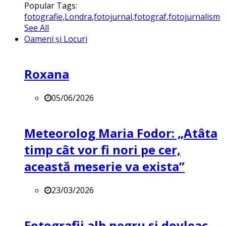
Popular Tags:
fotografie
,
Londra
,
fotojurnal
,
fotograf
,
fotojurnalism
See All
Oameni și Locuri
Roxana
05/06/2026
Meteorolog Maria Fodor: „Atâta
timp cât vor fi nori pe cer,
această meserie va exista”
23/03/2026
Fotografii alb negru și dovleac