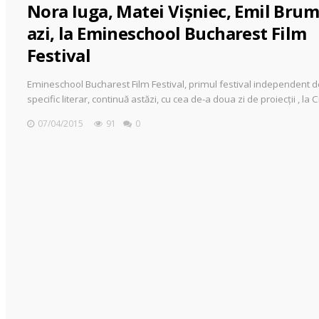
Nora Iuga, Matei Vişniec, Emil Bru
azi, la Emineschool Bucharest Film
Festival
Emineschool Bucharest Film Festival, primul festival independent d
specific literar, continuă astăzi, cu cea de-a doua zi de proiecţii , la 
07/04/2015
91
0