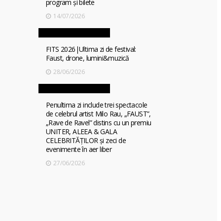
program și bilete
14/07/2026
FITS 2026|Ultima zi de festival:
Faust, drone, lumini&muzică
28/06/2026
l
o
,
Penultima zi include trei spectacole
de celebrul artist Milo Rau, „FAUST”,
/
„Rave de Ravel” distins cu un premiu
UNITER, ALEEA & GALA
N
CELEBRITĂȚILOR și zeci de
î
evenimente în aer liber
f
27/06/2026