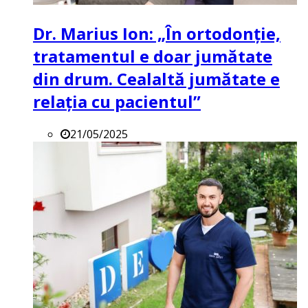
Dr. Marius Ion: „În ortodonție,
tratamentul e doar jumătate
din drum. Cealaltă jumătate e
relația cu pacientul”
21/05/2025