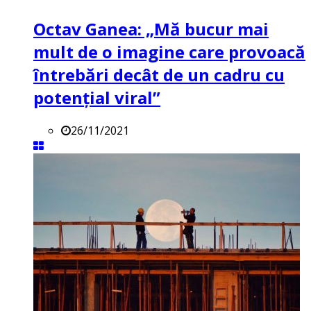
Octav Ganea: „Mă bucur mai
mult de o imagine care provoacă
întrebări decât de un cadru cu
potenţial viral”
26/11/2021