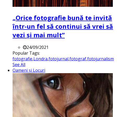
„Orice fotografie bună te invită
într-un fel să continui să vrei să
vezi și mai mult”
24/09/2021
Popular Tags:
fotografie
,
Londra
,
fotojurnal
,
fotograf
,
fotojurnalism
See All
Oameni și Locuri