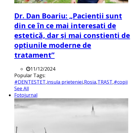
Dr. Dan Boariu: „Pacienții sunt
din ce în ce mai interesați de
estetică, dar și mai conștienți de
opțiunile moderne de
tratament”
11/12/2024
Popular Tags:
#DENTESTET
,
insula prieteniei
,
Rosia
,
TRAST
,
#copii
See All
Fotojurnal