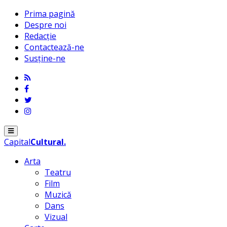
Prima pagină
Despre noi
Redacție
Contactează-ne
Susține-ne
Menu
Capital
Cultural
.
Arta
Teatru
Film
Muzică
Dans
Vizual