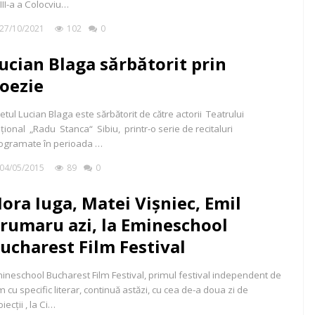
III-a a Colocviu…
27/10/2021
102
0
ucian Blaga sărbătorit prin
oezie
etul Lucian Blaga este sărbătorit de către actorii Teatrului
ţional „Radu Stanca“ Sibiu, printr-o serie de recitaluri
ogramate în perioada …
04/05/2015
89
0
ora Iuga, Matei Vişniec, Emil
rumaru azi, la Emineschool
ucharest Film Festival
ineschool Bucharest Film Festival, primul festival independent de
lm cu specific literar, continuă astăzi, cu cea de-a doua zi de
iecţii , la Ci…