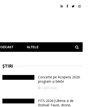
PODCAST
ALTELE
ȘTIRI
Concerte pe Acoperiș 2026:
program și bilete
14/07/2026
FITS 2026|Ultima zi de
festival: Faust, drone,