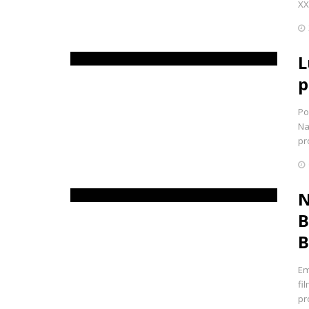
XX
L
p
Po
Na
pr
N
B
B
Em
fi
pro