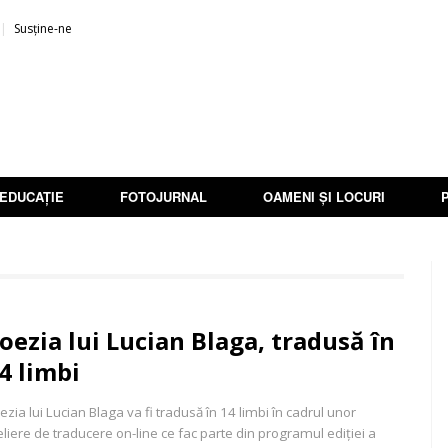
Susține-ne
EDUCAȚIE
FOTOJURNAL
OAMENI ȘI LOCURI
oezia lui Lucian Blaga, tradusă în
4 limbi
ezia lui Lucian Blaga va fi tradusă în 14 limbi în cadrul unor
eliere de traducere on-line ce fac parte din programul ediției a