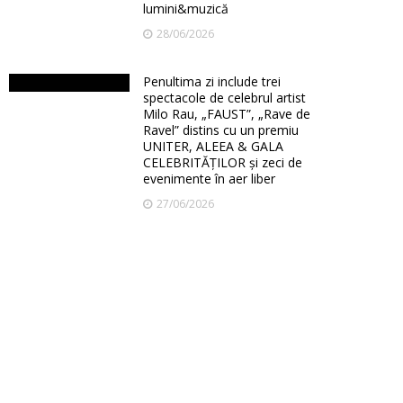
lumini&muzică
28/06/2026
Penultima zi include trei
spectacole de celebrul artist
Milo Rau, „FAUST”, „Rave de
Ravel” distins cu un premiu
UNITER, ALEEA & GALA
CELEBRITĂȚILOR și zeci de
evenimente în aer liber
27/06/2026