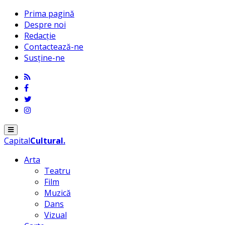
Prima pagină
Despre noi
Redacție
Contactează-ne
Susține-ne
Menu
Capital
Cultural
.
Arta
Teatru
Film
Muzică
Dans
Vizual