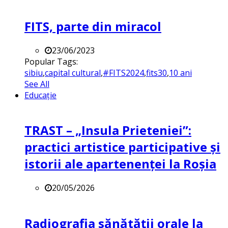
FITS, parte din miracol
23/06/2023
Popular Tags:
sibiu
,
capital cultural
,
#FITS2024
,
fits30
,
10 ani
See All
Educație
TRAST – „Insula Prieteniei”:
practici artistice participative și
istorii ale apartenenței la Roșia
20/05/2026
Radiografia sănătății orale la