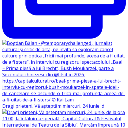
Dragi prieteni, Vă așteptăm miercuri, 24 iunie, d