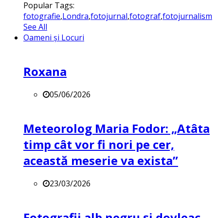
Popular Tags:
fotografie
,
Londra
,
fotojurnal
,
fotograf
,
fotojurnalism
See All
Oameni și Locuri
Roxana
05/06/2026
Meteorolog Maria Fodor: „Atâta
timp cât vor fi nori pe cer,
această meserie va exista”
23/03/2026
Fotografii alb negru și dovleac