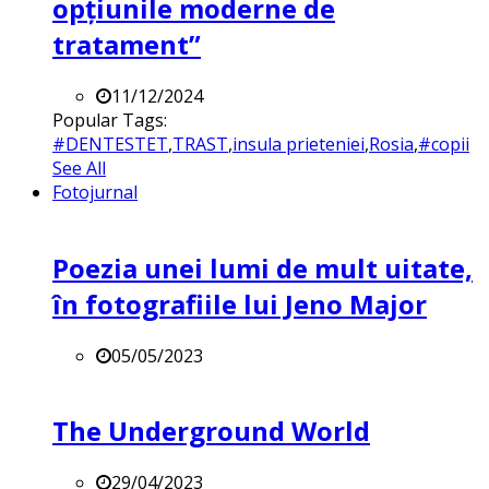
opțiunile moderne de
tratament”
11/12/2024
Popular Tags:
#DENTESTET
,
TRAST
,
insula prieteniei
,
Rosia
,
#copii
See All
Fotojurnal
Poezia unei lumi de mult uitate,
în fotografiile lui Jeno Major
05/05/2023
The Underground World
29/04/2023