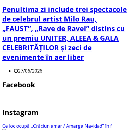
Penultima zi include trei spectacole
de celebrul artist Milo Rau,
„FAUST”, „Rave de Ravel” distins cu
un premiu UNITER, ALEEA & GALA
CELEBRITĂȚILOR și zeci de
evenimente în aer liber
27/06/2026
Facebook
Instagram
Ce loc ocupă ,,Crăciun amar / Amarga Navidad” în f