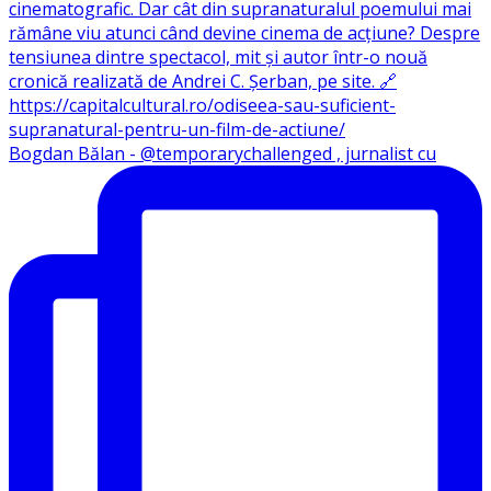
Bogdan Bălan - @temporarychallenged , jurnalist cu