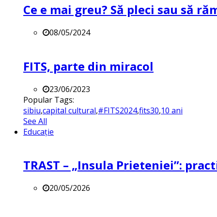
Ce e mai greu? Să pleci sau să ră
08/05/2024
FITS, parte din miracol
23/06/2023
Popular Tags:
sibiu
,
capital cultural
,
#FITS2024
,
fits30
,
10 ani
See All
Educație
TRAST – „Insula Prieteniei”: practi
20/05/2026