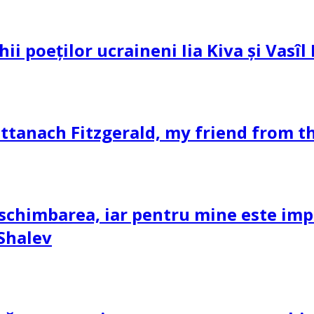
hii poeților ucraineni Iia Kiva și Vasî
ttanach Fitzgerald, my friend from th
schimbarea, iar pentru mine este impor
 Shalev