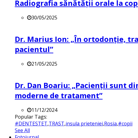
Radiografia sănătății orale la co
30/05/2025
Dr. Marius Ion: „În ortodonție, t
pacientul”
21/05/2025
Dr. Dan Boariu: „Pacienții sunt di
moderne de tratament”
11/12/2024
Popular Tags:
#DENTESTET
,
TRAST
,
insula prieteniei
,
Rosia
,
#copii
See All
Fotojurnal