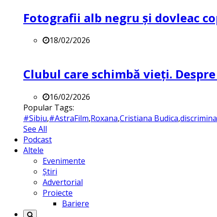
Fotografii alb negru și dovleac co
18/02/2026
Clubul care schimbă vieți. Despre
16/02/2026
Popular Tags:
#Sibiu
,
#AstraFilm
,
Roxana
,
Cristiana Budica
,
discrimin
See All
Podcast
Altele
Evenimente
Știri
Advertorial
Proiecte
Bariere