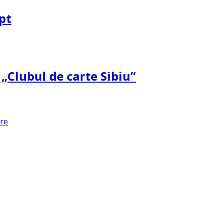
pt
 „Clubul de carte Sibiu”
are