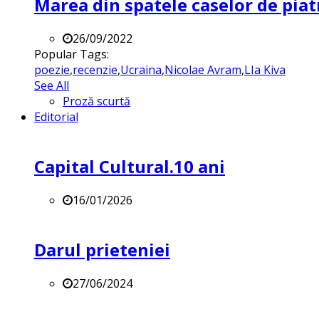
Marea din spatele caselor de pia
26/09/2022
Popular Tags:
poezie
,
recenzie
,
Ucraina
,
Nicolae Avram
,
LIa Kiva
See All
Proză scurtă
Editorial
Capital Cultural.10 ani
16/01/2026
Darul prieteniei
27/06/2024