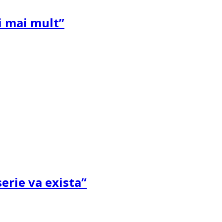
și mai mult”
erie va exista”