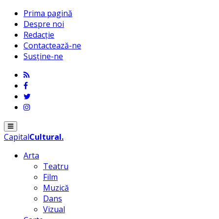
Prima pagină
Despre noi
Redacție
Contactează-ne
Susține-ne
Menu
Capital
Cultural
.
Arta
Teatru
Film
Muzică
Dans
Vizual