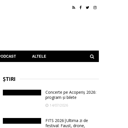
PODCAST
ALTELE
ȘTIRI
Concerte pe Acoperiș 2026:
program și bilete
14/07/2026
FITS 2026|Ultima zi de
festival: Faust, drone,