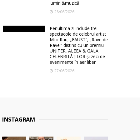
lumini&muzică
28/06/2026
Penultima zi include trei
spectacole de celebrul artist
Milo Rau, „FAUST”, „Rave de
Ravel” distins cu un premiu
UNITER, ALEEA & GALA
CELEBRITĂȚILOR și zeci de
evenimente în aer liber
27/06/2026
INSTAGRAM