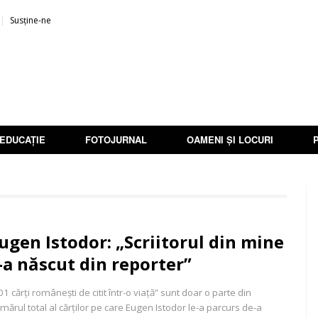
Susține-ne
EDUCAȚIE
FOTOJURNAL
OAMENI ȘI LOCURI
ugen Istodor: „Scriitorul din mine
-a născut din reporter”
01 cărți românești de citit într-o viață” sunt doar o parte din
mărul total al cărților pe care Eugen Istodor le-a parcurs de-a