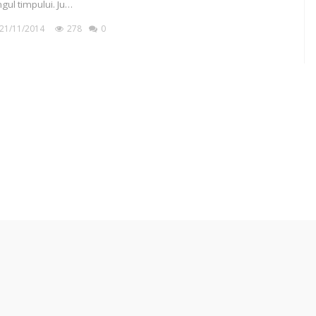
ngul timpului. Ju…
21/11/2014
278
0