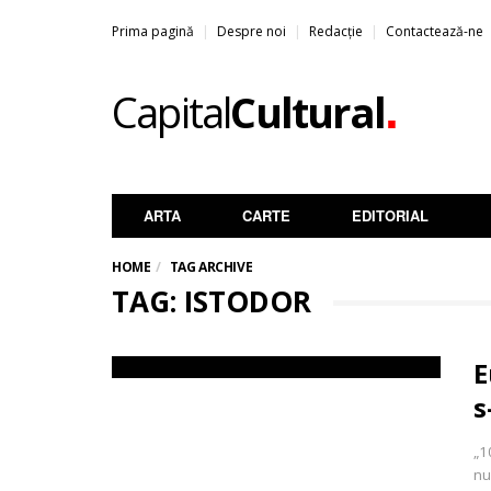
Prima pagină
Despre noi
Redacție
Contactează-ne
.
Capital
Cultural
ARTA
CARTE
EDITORIAL
HOME
TAG ARCHIVE
TAG: ISTODOR
E
s
„1
nu