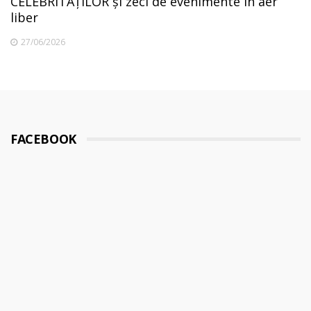
CELEBRITĂȚILOR și zeci de evenimente în aer
liber
27/06/2026
FACEBOOK