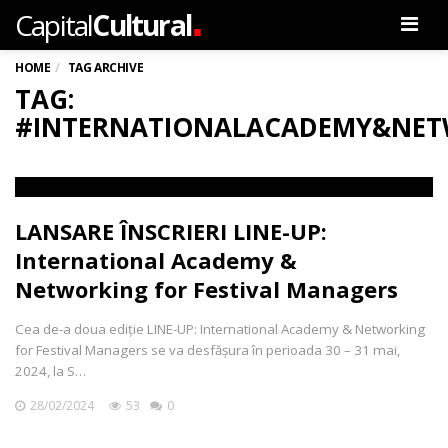
.
Capital
Cultural
Men
HOME
TAG ARCHIVE
TAG:
#INTERNATIONALACADEMY&NET
LANSARE ÎNSCRIERI LINE-UP:
International Academy &
Networking for Festival Managers
Cea de-a doua ediție LINE-UP: International Academy & Networking
for Festival Managers se va desfășura în perioada 30 – 31 mai,
2024, la S…
28/02/2024
53
0