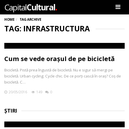
.
Capital
Cultural
Men
HOME
TAG ARCHIVE
TAG: INFRASTRUCTURA
Cum se vede orașul de pe bicicletă
Bicicletă. Pistă prea îngustă de bicicletă. Nu e sigur să mergi pe
bicicletă. Urban cycling. Cycle chic. De ce porți cască în oraș? Coș de
bicicletă. C…
20/05/2016
149
0
ȘTIRI