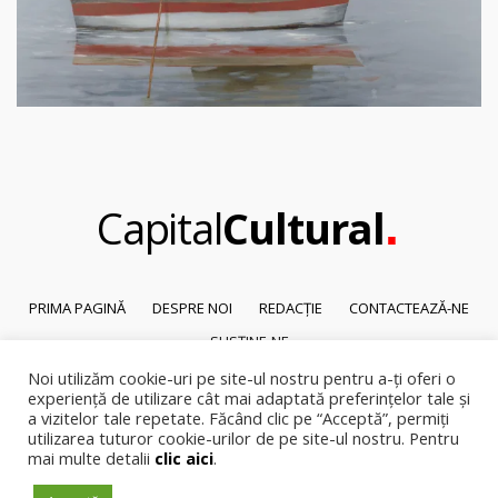
.
Capital
Cultural
PRIMA PAGINĂ
DESPRE NOI
REDACȚIE
CONTACTEAZĂ-NE
SUSȚINE-NE
Noi utilizăm cookie-uri pe site-ul nostru pentru a-ți oferi o
© 2026
Capital Cultural
.
experiență de utilizare cât mai adaptată preferințelor tale și
Reproducerea integrală sau parțială a textelor sau a ilustrațiilor din orice
a vizitelor tale repetate. Făcând clic pe “Acceptă”, permiți
pagină a site-ului este posibilă numai cu acordul prealabil scris al Capital
utilizarea tuturor cookie-urilor de pe site-ul nostru. Pentru
Cultural.
mai multe detalii
clic aici
.
Pirateria intelectuala se pedepsește conform legii.