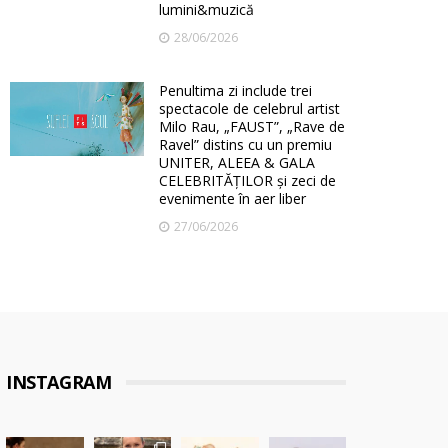
lumini&muzică
28/06/2026
Penultima zi include trei
spectacole de celebrul artist
Milo Rau, „FAUST”, „Rave de
Ravel” distins cu un premiu
UNITER, ALEEA & GALA
CELEBRITĂȚILOR și zeci de
evenimente în aer liber
27/06/2026
INSTAGRAM