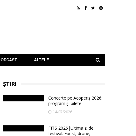
PODCAST
ALTELE
ȘTIRI
Concerte pe Acoperiș 2026:
program și bilete
14/07/2026
FITS 2026|Ultima zi de
festival: Faust, drone,