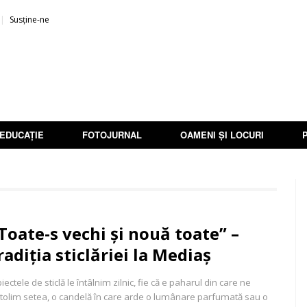
Susține-ne
EDUCAȚIE
FOTOJURNAL
OAMENI ȘI LOCURI
Toate-s vechi și nouă toate” –
radiția sticlăriei la Mediaș
iectele de sticlă le întâlnim zilnic, fie că e paharul din care ne
tolim setea, o candelă în care arde o lumânare parfumată sau o